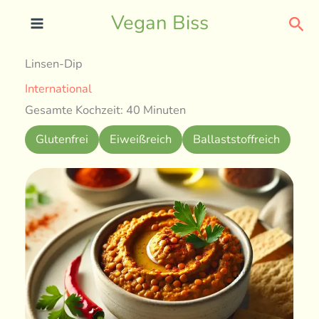
Skip
Sea
Vegan Biss
to
content
Linsen-Dip
International
Gesamte Kochzeit: 40 Minuten
Glutenfrei
Eiweißreich
Ballaststoffreich