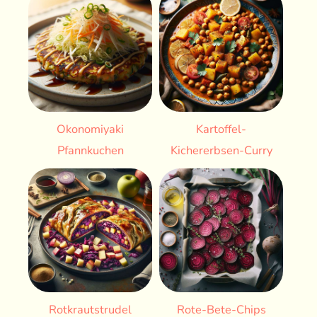
Okonomiyaki
Kartoffel-
Pfannkuchen
Kichererbsen-Curry
Rotkrautstrudel
Rote-Bete-Chips