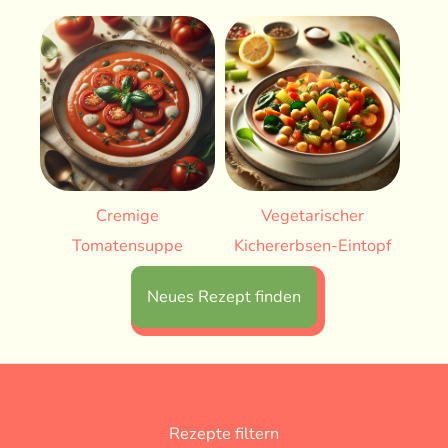
Cremige
Vegetarischer
Tomatensuppe
Kichererbsen-Eintopf
Neues Rezept finden
Rezepte filtern