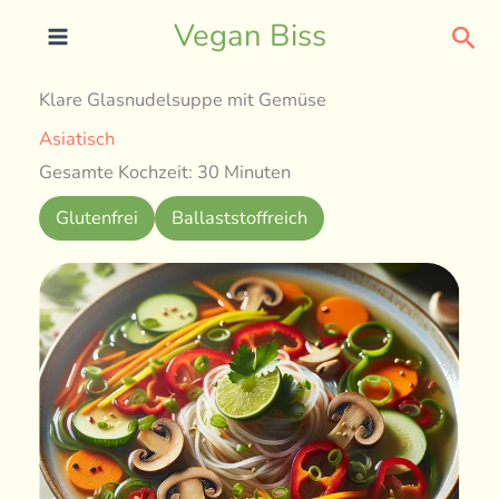
Skip
Sea
Vegan Biss
to
content
Klare Glasnudelsuppe mit Gemüse
Asiatisch
Gesamte Kochzeit: 30 Minuten
Glutenfrei
Ballaststoffreich