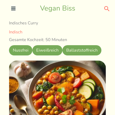
Skip
Sea
Vegan Biss
to
content
Indisches Curry
Indisch
Gesamte Kochzeit: 50 Minuten
Nussfrei
Eiweißreich
Ballaststoffreich