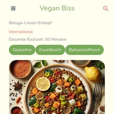
Skip
Sea
Vegan Biss
to
content
Beluga-Linsen-Eintopf
International
Gesamte Kochzeit: 50 Minuten
Glutenfrei
Eiweißreich
Ballaststoffreich