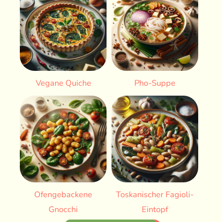
Vegane Quiche
Pho-Suppe
Ofengebackene
Toskanischer Fagioli-
Gnocchi
Eintopf