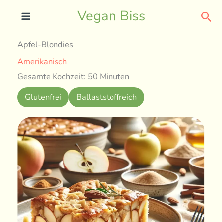
Skip
Sea
Vegan Biss
to
content
Apfel-Blondies
Amerikanisch
Gesamte Kochzeit: 50 Minuten
Glutenfrei
Ballaststoffreich