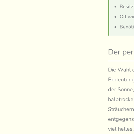
Besitz
Oft wi
Benöti
Der per
Die Wahl d
Bedeutung 
der Sonne,
halbtrocke
Sträuchern
entgegenst
viel helle