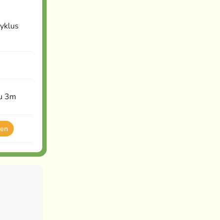
yklus
zu 3m
ten