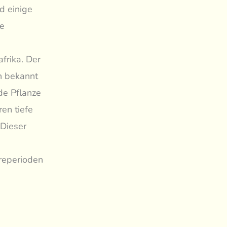
d einige
ge
frika. Der
ch bekannt
de Pflanze
ren tiefe
 Dieser
rreperioden