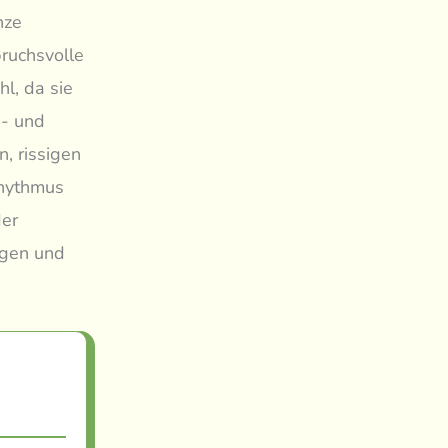
nze
pruchsvolle
l, da sie
s- und
, rissigen
Rhythmus
der
igen und