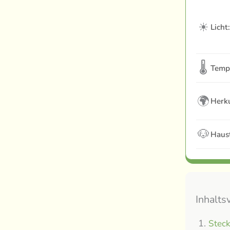
☀
Licht:
🌡
Temp
🌍
Herku
🐶
Haust
Inhalts
Steck