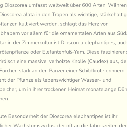
g Dioscorea umfasst weltweit über 600 Arten. Währen
Dioscorea alata in den Tropen als wichtige, stärkehalti
lanzen kultiviert werden, schlägt das Herz von
ebhabern vor allem für die ornamentalen Arten aus Süda
tar in der Zimmerkultur ist Dioscorea elephantipes, au
krötenpflanze oder Elefantenfuß-Yam. Diese faszinieren
rirdisch eine massive, verholzte Knolle (Caudex) aus, de
Furchen stark an den Panzer einer Schildkröte erinnern.
nt der Pflanze als lebenswichtiger Wasser- und
peicher, um in ihrer trockenen Heimat monatelange Dü
hen.
ute Besonderheit der Dioscorea elephantipes ist ihr
cher Wachstumszyklus, der oft an die Jahreszeiten der