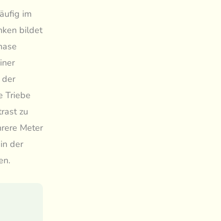
äufig im
ken bildet
phase
iner
 der
e Triebe
trast zu
hrere Meter
in der
en.