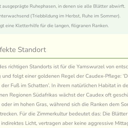
t ausgeprägte Ruhephasen, in denen sie alle Blätter abwirft.
nterwachsend (Triebbildung im Herbst, Ruhe im Sommer).
gt eine Kletterhilfe für die langen, filigranen Ranken.
fekte Standort
es richtigen Standorts ist für die Yamswurzel von ents
und folgt einer goldenen Regel der Caudex-Pflege: ‘D
 der Fuß im Schatten’. In ihrem natürlichen Habitat in d
nen Regionen Südafrikas wächst der Caudex oft geschü
 oder im hohen Gras, während sich die Ranken dem Son
recken. Für die Zimmerkultur bedeutet das: Die Blätte
s, indirektes Licht, vertragen aber keine aggressive Mitt