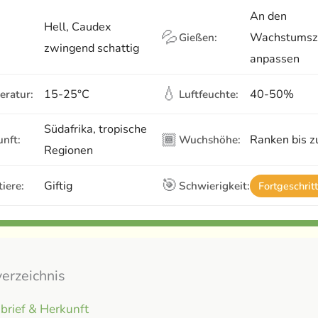
An den
Hell, Caudex
💦
Wachstumsz
Gießen:
zwingend schattig
anpassen
💧
15-25°C
40-50%
eratur:
Luftfeuchte:
Südafrika, tropische
🏾
Ranken bis 
nft:
Wuchshöhe:
Regionen
🎯
Giftig
iere:
Schwierigkeit:
Fortgeschrit
verzeichnis
brief & Herkunft