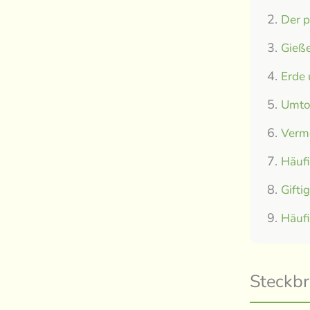
Der p
Gieße
Erde
Umtop
Verm
Häuf
Gifti
Häuf
Steckbr