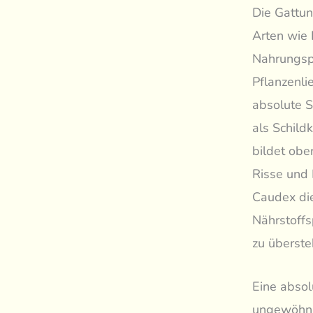
Die Gattun
Arten wie 
Nahrungspf
Pflanzenli
absolute S
als Schild
bildet obe
Risse und 
Caudex die
Nährstoffs
zu überste
Eine absol
ungewöhnli