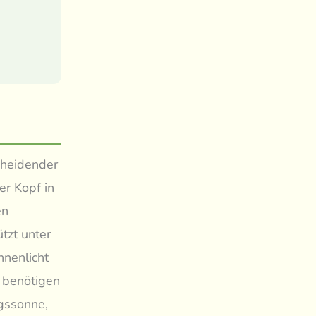
cheidender
er Kopf in
en
tzt unter
nenlicht
r benötigen
agssonne,