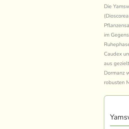
Die Yamswu
(Dioscorea
Pflanzensa
im Gegens
Ruhephasen
Caudex und
aus gezie
Dormanz w
robusten 
Yamsw