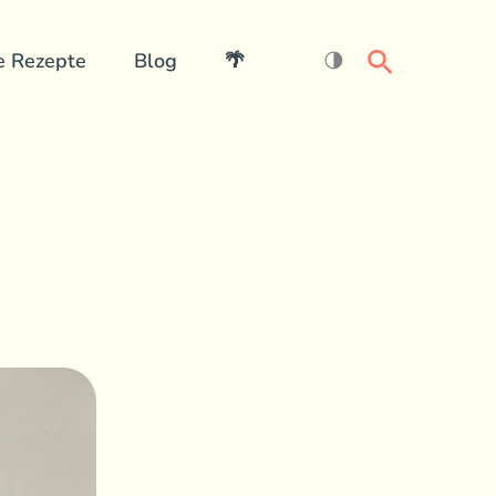
Search
e Rezepte
Blog
🌴
🌗