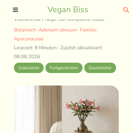
Skip
Se
Vegan Biss
to
Wüstenrose Pflege: Der komplette Guide
content
Botanisch:
Adenium obesum
· Familie:
Apocynaceae
Lesezeit: 8 Minuten · Zuletzt aktualisiert:
08.08.2026
Sukkulente
Fortgeschritten
Dauerblüher