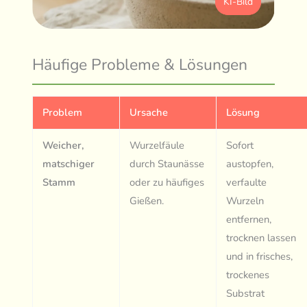
KI-Bild
Häufige Probleme & Lösungen
Problem
Ursache
Lösung
Weicher,
Wurzelfäule
Sofort
matschiger
durch Staunässe
austopfen,
Stamm
oder zu häufiges
verfaulte
Gießen.
Wurzeln
entfernen,
trocknen lassen
und in frisches,
trockenes
Substrat