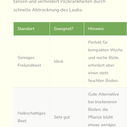
tanzen und verhindert Pilzkrankheiten durch
schnelle Abtrocknung des Laubs.
Standort
Geeignet?
Hinweis
Perfekt für
kompakten Wuchs
Sonniges
und reiche Blüte,
Ideal
Freilandbeet
erfordert aber
einen stets
feuchten Boden.
Gute Alternative
bei trockeneren
Böden; die
Halbschattiges
Sehr gut
Pflanze blüht
Beet
etwas weniger,