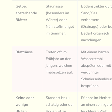
Gelbe,
Staunässe
Bodenstruktur dur
absterbende
(besonders im
Sand/Kies
Blätter
Winter) oder
verbessern
Nährstoffmangel
(Drainage) oder be
im Sommer.
Bedarf organisch
nachdüngen.
Blattläuse
Treten oft im
Mit einem harten
Frühjahr an den
Wasserstrahl
jungen, weichen
abspülen oder mit
Triebspitzen auf.
verdünnter
Schmierseifenlösu
besprühen.
Keine oder
Standort ist zu
Pflanze im Herbst
wenige
schattig oder der
an einen sonnigere
Blüten
Boden ist zu
feuchteren Platz