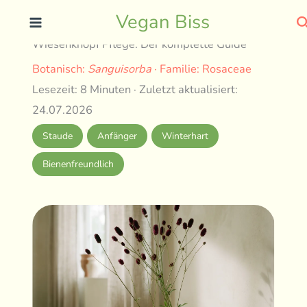
Skip
S
Vegan Biss
to
Wiesenknopf Pflege: Der komplette Guide
content
Botanisch:
Sanguisorba
· Familie: Rosaceae
Lesezeit: 8 Minuten · Zuletzt aktualisiert:
24.07.2026
Staude
Anfänger
Winterhart
Bienenfreundlich