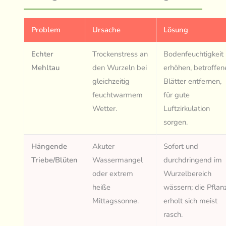
Problem
Ursache
Lösung
Echter
Trockenstress an
Bodenfeuchtigkeit
Mehltau
den Wurzeln bei
erhöhen, betroffen
gleichzeitig
Blätter entfernen,
feuchtwarmem
für gute
Wetter.
Luftzirkulation
sorgen.
Hängende
Akuter
Sofort und
Triebe/Blüten
Wassermangel
durchdringend im
oder extrem
Wurzelbereich
heiße
wässern; die Pflan
Mittagssonne.
erholt sich meist
rasch.