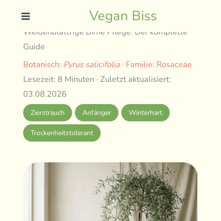
Skip
Vegan Biss
to
Weidenblättrige Birne Pflege: Der komplette
content
Guide
Botanisch:
Pyrus salicifolia
· Familie: Rosaceae
Lesezeit: 8 Minuten · Zuletzt aktualisiert:
03.08.2026
Zierstrauch
Anfänger
Winterhart
Trockenheitstolerant