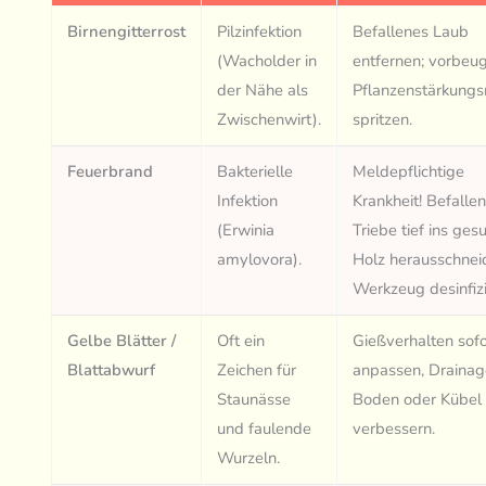
Birnengitterrost
Pilzinfektion
Befallenes Laub
(Wacholder in
entfernen; vorbeu
der Nähe als
Pflanzenstärkungs
Zwischenwirt).
spritzen.
Feuerbrand
Bakterielle
Meldepflichtige
Infektion
Krankheit! Befalle
(Erwinia
Triebe tief ins ge
amylovora).
Holz herausschnei
Werkzeug desinfizi
Gelbe Blätter /
Oft ein
Gießverhalten sofo
Blattabwurf
Zeichen für
anpassen, Drainag
Staunässe
Boden oder Kübel
und faulende
verbessern.
Wurzeln.