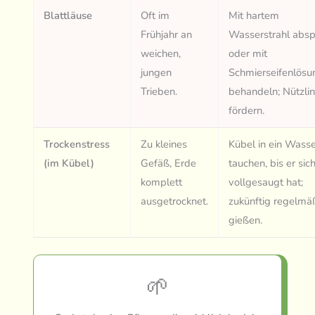
Blattläuse
Oft im
Mit hartem
Frühjahr an
Wasserstrahl abs
weichen,
oder mit
jungen
Schmierseifenlösu
Trieben.
behandeln; Nützli
fördern.
Trockenstress
Zu kleines
Kübel in ein Wass
(im Kübel)
Gefäß, Erde
tauchen, bis er sic
komplett
vollgesaugt hat;
ausgetrocknet.
zukünftig regelmä
gießen.
🌱