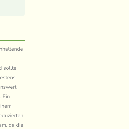
anhaltende
 sollte
destens
enswert,
. Ein
 einem
eduzierten
am, da die