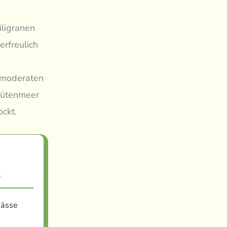
iligranen
erfreulich
r moderaten
lütenmeer
ckt.
k
nässe