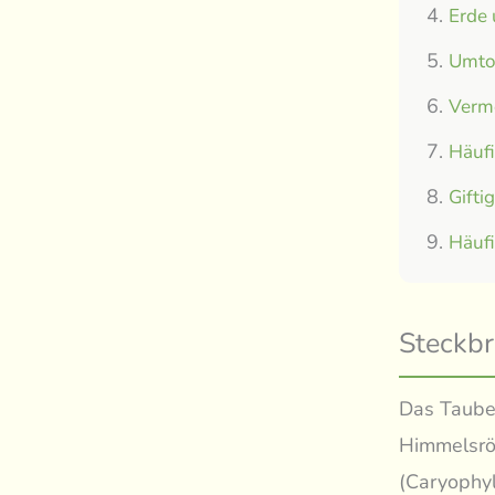
Erde
Umtop
Verm
Häuf
Gifti
Häuf
Steckbr
Das Tauben
Himmelsrö
(Caryophyl