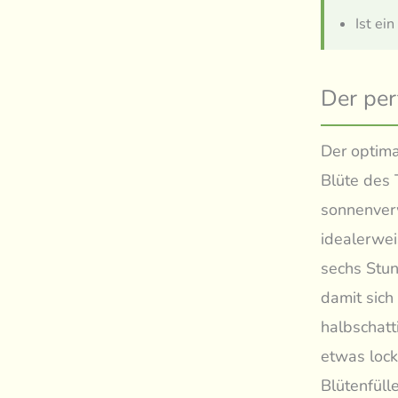
Ist ei
Der per
Der optima
Blüte des 
sonnenverw
idealerwei
sechs Stun
damit sich
halbschatt
etwas lock
Blütenfüll