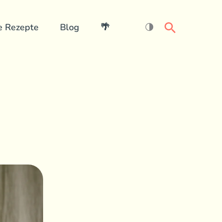
Search
e Rezepte
Blog
🌴
🌗