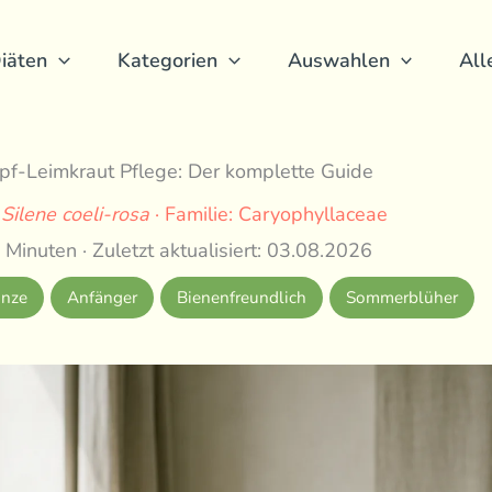
iäten
Kategorien
Auswahlen
All
pf-Leimkraut Pflege: Der komplette Guide
:
Silene coeli-rosa
· Familie: Caryophyllaceae
 Minuten · Zuletzt aktualisiert: 03.08.2026
anze
Anfänger
Bienenfreundlich
Sommerblüher