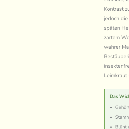
Kontrast z
jedoch die
späten Her
zartem Wei
wahrer Mag
Bestäuberi
insektenfr
Leimkraut
Das Wich
Gehört
Stamm
Blüht 