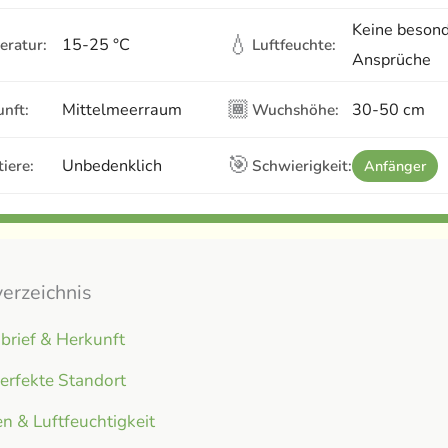
Keine beson
💧
15-25 °C
eratur:
Luftfeuchte:
Ansprüche
🏾
Mittelmeerraum
30-50 cm
nft:
Wuchshöhe:
🎯
Unbedenklich
iere:
Schwierigkeit:
Anfänger
verzeichnis
brief & Herkunft
erfekte Standort
n & Luftfeuchtigkeit