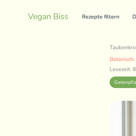
Skip
to
Vegan Biss
Rezepte filtern
D
content
Taubenkro
Botanisch
Lesezeit: 8
Gartenpfl