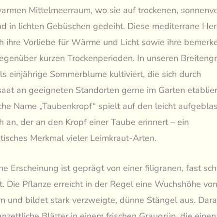
armen Mittelmeerraum, wo sie auf trockenen, sonnen
 in lichten Gebüschen gedeiht. Diese mediterrane Her
ch ihre Vorliebe für Wärme und Licht sowie ihre bemer
egenüber kurzen Trockenperioden. In unseren Breiteng
als einjährige Sommerblume kultiviert, die sich durch
aat an geeigneten Standorten gerne im Garten etablier
che Name „Taubenkropf“ spielt auf den leicht aufgebla
h an, der an den Kropf einer Taube erinnert – ein
stisches Merkmal vieler Leimkraut-Arten.
che Erscheinung ist geprägt von einer filigranen, fast 
it. Die Pflanze erreicht in der Regel eine Wuchshöhe vo
n und bildet stark verzweigte, dünne Stängel aus. Dara
anzettliche Blätter in einem frischen Graugrün, die eine