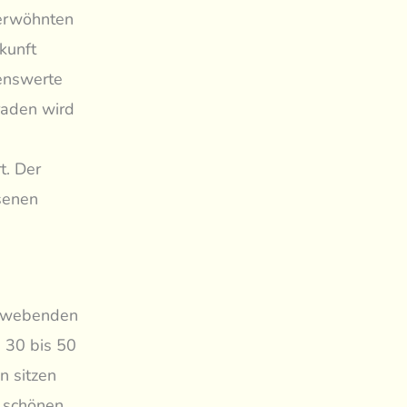
verwöhnten
kunft
kenswerte
raden wird
t. Der
senen
schwebenden
n 30 bis 50
n sitzen
n schönen