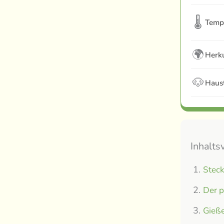
🌡
Temp
🌍
Herku
🐶
Haust
Inhalts
Steck
Der p
Gieße