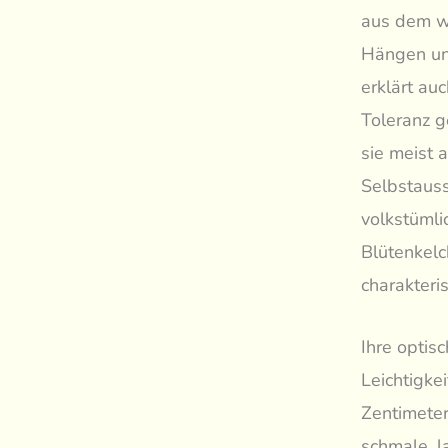
aus dem w
Hängen und
erklärt au
Toleranz g
sie meist 
Selbstauss
volkstümli
Blütenkelc
charakteri
Ihre optis
Leichtigke
Zentimeter
schmale, l