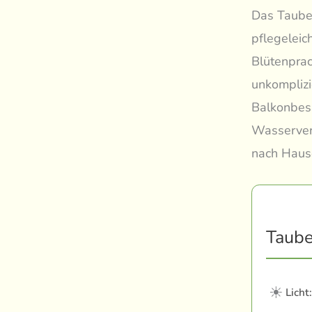
Das Tauben
pflegeleic
Blütenprac
unkomplizi
Balkonbesi
Wasserver
nach Hause
Taube
☀
Licht: