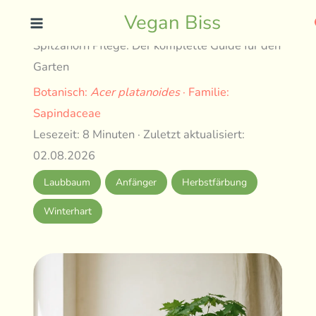
Skip
Vegan Biss
to
Spitzahorn Pflege: Der komplette Guide für den
content
Garten
Botanisch:
Acer platanoides
· Familie:
Sapindaceae
Lesezeit: 8 Minuten · Zuletzt aktualisiert:
02.08.2026
Laubbaum
Anfänger
Herbstfärbung
Winterhart