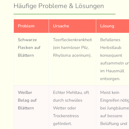
Häufige Probleme & Lösungen
Problem
Ursache
Lösung
Schwarze
Teerfleckenkrankheit
Befallenes
Flecken auf
(ein harmloser Pilz,
Herbstlaub
Blättern
Rhytisma acerinum).
konsequent
aufsammeln u
im Hausmüll
entsorgen.
Weißer
Echter Mehltau, oft
Meist kein
Belag auf
durch schwüles
Eingreifen nöti
Blättern
Wetter oder
bei Jungbäum
Trockenstress
auf bessere
gefördert.
Belüftung und