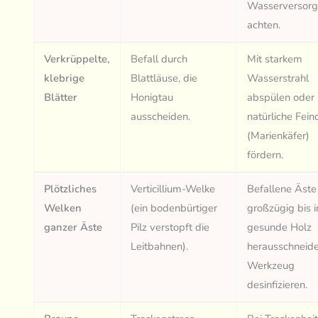
Wasserversor
achten.
Verkrüppelte,
Befall durch
Mit starkem
klebrige
Blattläuse, die
Wasserstrahl
Blätter
Honigtau
abspülen oder
ausscheiden.
natürliche Fein
(Marienkäfer)
fördern.
Plötzliches
Verticillium-Welke
Befallene Äste
Welken
(ein bodenbürtiger
großzügig bis i
ganzer Äste
Pilz verstopft die
gesunde Holz
Leitbahnen).
herausschneide
Werkzeug
desinfizieren.