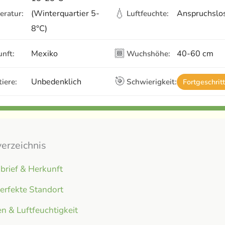
💧
(Winterquartier 5-
Anspruchslo
eratur:
Luftfeuchte:
8°C)
🏾
Mexiko
40-60 cm
nft:
Wuchshöhe:
🎯
Unbedenklich
iere:
Schwierigkeit:
Fortgeschrit
verzeichnis
brief & Herkunft
erfekte Standort
n & Luftfeuchtigkeit