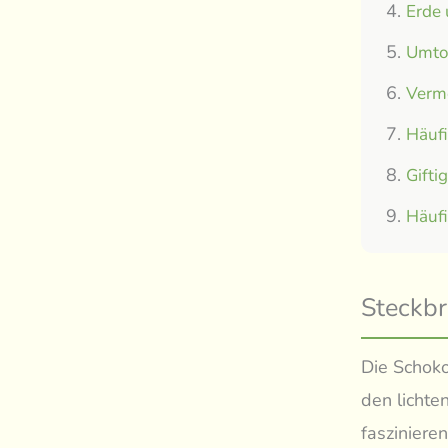
Erde
Umtop
Verm
Häuf
Gifti
Häuf
Steckbr
Die Schok
den lichte
fasziniere