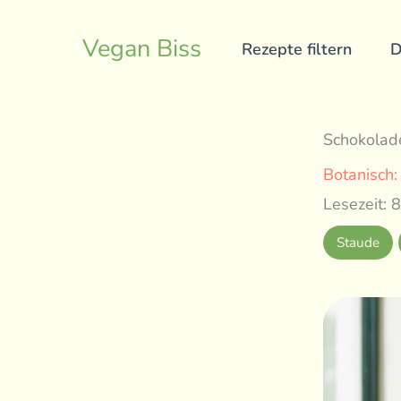
Skip
to
Vegan Biss
Rezepte filtern
D
content
Schokolad
Botanisch
Lesezeit: 8
Staude