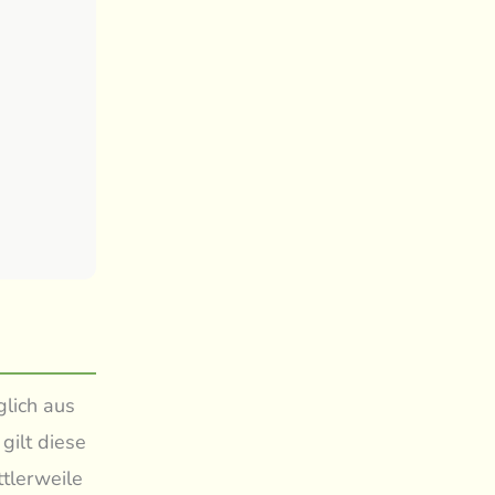
lich aus
gilt diese
ttlerweile