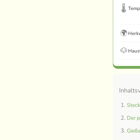
🌡
Temp
🌍
Herku
🐶
Haust
Inhalts
Steck
Der p
Gieße