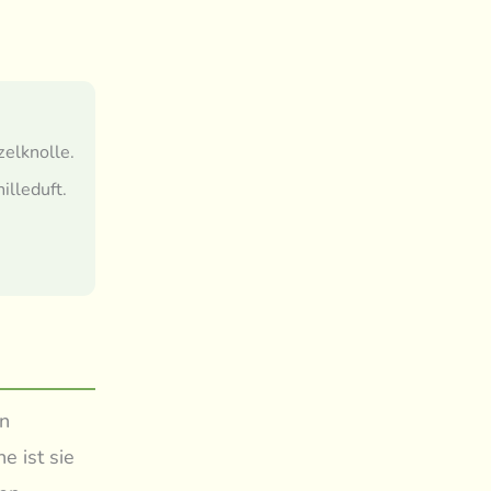
elknolle.
lleduft.
on
e ist sie