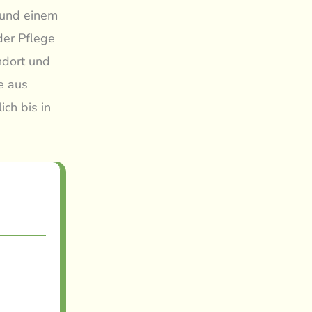
 und einem
der Pflege
ndort und
e aus
ch bis in