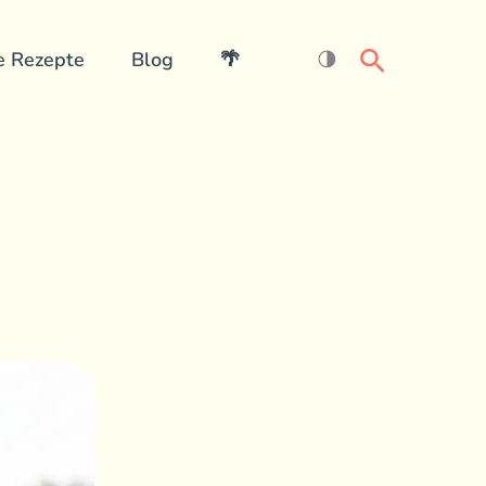
Search
e Rezepte
Blog
🌴
🌗