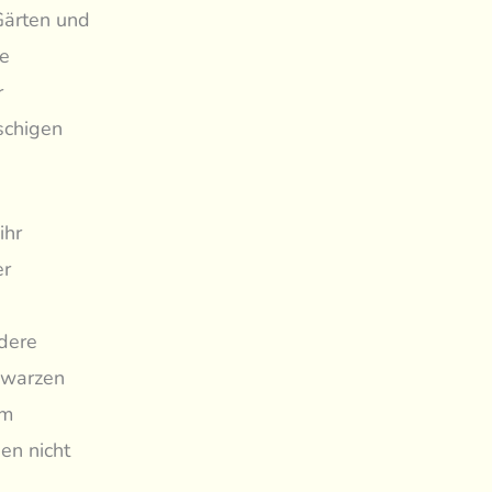
Gärten und
he
r
schigen
ihr
er
dere
chwarzen
em
en nicht