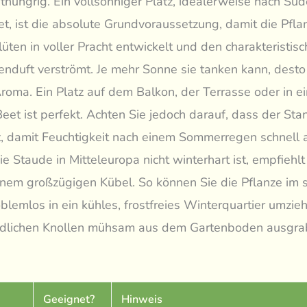
hthungrig. Ein vollsonniger Platz, idealerweise nach Sü
et, ist die absolute Grundvoraussetzung, damit die Pfla
lüten in voller Pracht entwickelt und den charakteristis
nduft verströmt. Je mehr Sonne sie tanken kann, desto 
roma. Ein Platz auf dem Balkon, der Terrasse oder in e
eet ist perfekt. Achten Sie jedoch darauf, dass der Sta
st, damit Feuchtigkeit nach einem Sommerregen schnell
e Staude in Mitteleuropa nicht winterhart ist, empfiehlt
einem großzügigen Kübel. So können Sie die Pflanze im 
blemlos in ein kühles, frostfreies Winterquartier umzie
ndlichen Knollen mühsam aus dem Gartenboden ausgra
Geeignet?
Hinweis