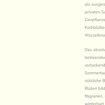
als ausges
privaten S
Zierpflanz
Korbblütle
Wurzelknol
Das absolu
betörender
verlockend
Sommertage
nützliche 
Blüten bil
filigranen
winterhart 