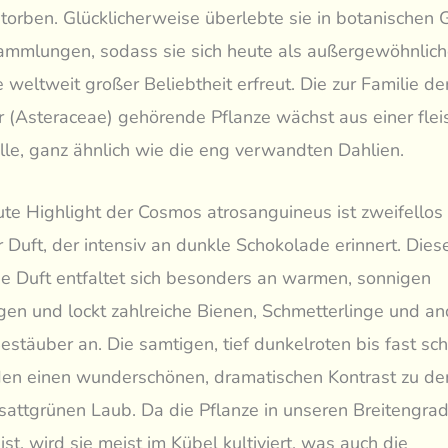
torben. Glücklicherweise überlebte sie in botanischen 
ammlungen, sodass sie sich heute als außergewöhnlic
e weltweit großer Beliebtheit erfreut. Die zur Familie de
r (Asteraceae) gehörende Pflanze wächst aus einer flei
le, ganz ähnlich wie die eng verwandten Dahlien.
te Highlight der Cosmos atrosanguineus ist zweifellos 
 Duft, der intensiv an dunkle Schokolade erinnert. Dies
e Duft entfaltet sich besonders an warmen, sonnigen
n und lockt zahlreiche Bienen, Schmetterlinge und an
Bestäuber an. Die samtigen, tief dunkelroten bis fast s
den einen wunderschönen, dramatischen Kontrast zu d
, sattgrünen Laub. Da die Pflanze in unseren Breitengrad
ist, wird sie meist im Kübel kultiviert, was auch die