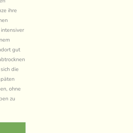
den
nze ihre
chen
intensiver
inem
ndort gut
 abtrocknen
 sich die
späten
hen, ohne
ben zu