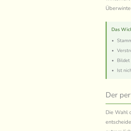
Überwinter
Das Wich
Stammt
Verstr
Bildet
Ist ni
Der per
Die Wahl d
entscheide