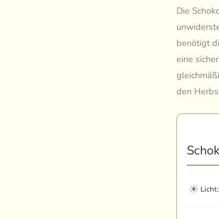
Die Schok
unwiderste
benötigt d
eine siche
gleichmäßi
den Herbst
Schok
☀
Licht: