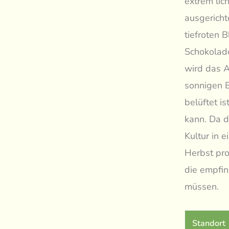
extrem lic
ausgericht
tiefroten B
Schokolade
wird das A
sonnigen B
belüftet i
kann. Da di
Kultur in 
Herbst pro
die empfi
müssen.
Standort