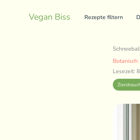
Skip
to
Vegan Biss
Rezepte filtern
D
content
Schneeball
Botanisch
Lesezeit: 8
Zierstrauc