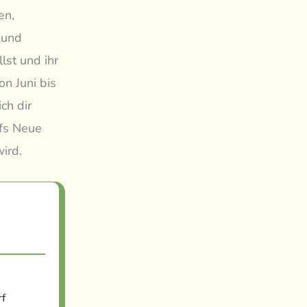
en,
 und
lst und ihr
on Juni bis
ch dir
ufs Neue
ird.
f