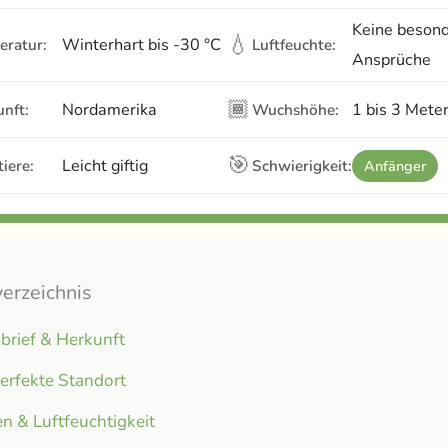
Keine beson
💧
Winterhart bis -30 °C
eratur:
Luftfeuchte:
Ansprüche
🏾
Nordamerika
1 bis 3 Mete
nft:
Wuchshöhe:
🎯
Leicht giftig
iere:
Schwierigkeit:
Anfänger
verzeichnis
brief & Herkunft
erfekte Standort
n & Luftfeuchtigkeit