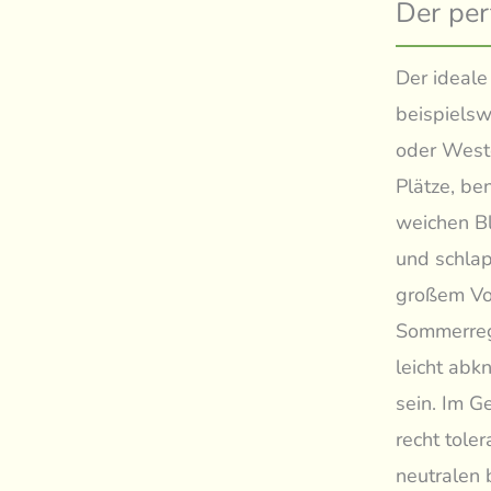
Der per
Der ideale
beispielsw
oder Weste
Plätze, be
weichen Bl
und schlap
großem Vor
Sommerreg
leicht abk
sein. Im G
recht tol
neutralen 