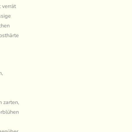
 verrät
ssige
schen
osthärte
n,
e
m zarten,
erblühen
egenüber