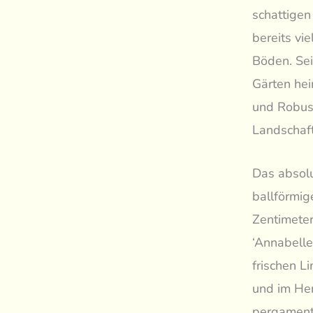
schattigen
bereits vi
Böden. Sei
Gärten hei
und Robust
Landschaft
Das absolu
ballförmig
Zentimeter
‘Annabelle
frischen L
und im Her
pergamenta