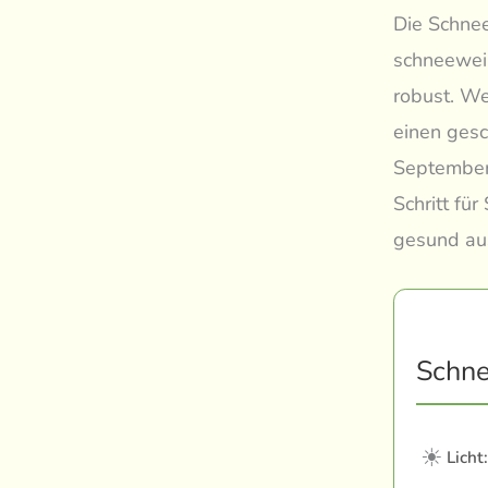
Die Schnee
schneeweiß
robust. We
einen gesc
September 
Schritt fü
gesund aus
Schne
☀
Licht: