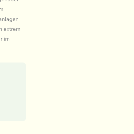
am
nanlagen
ch extrem
r im