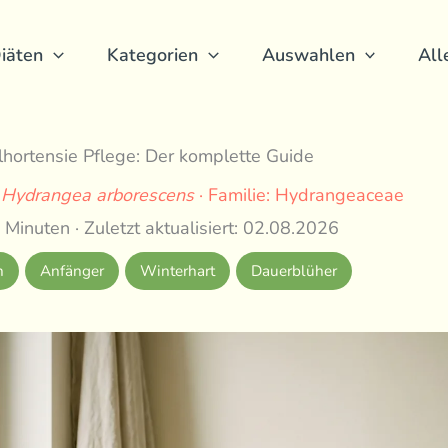
iäten
Kategorien
Auswahlen
All
hortensie Pflege: Der komplette Guide
:
Hydrangea arborescens
· Familie: Hydrangeaceae
 Minuten · Zuletzt aktualisiert: 02.08.2026
h
Anfänger
Winterhart
Dauerblüher