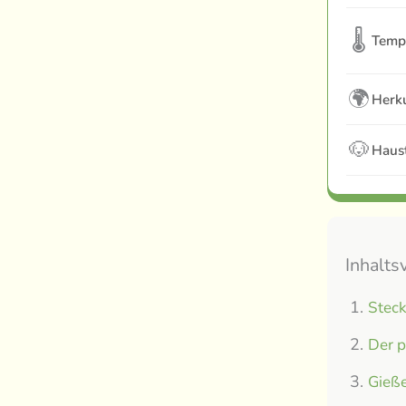
🌡
Temp
🌍
Herku
🐶
Haust
Inhalts
Steck
Der p
Gieße