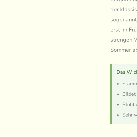
der klassi
sogenannte
erst im Fr
strengen W
Sommer abs
Das Wich
Stamm
Bildet
Blüht 
Sehr w