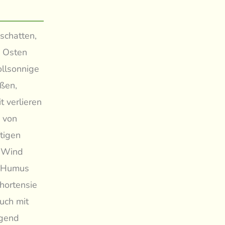
bschatten,
h Osten
ollsonnige
oßen,
t verlieren
m von
tigen
m Wind
an Humus
hortensie
uch mit
ügend