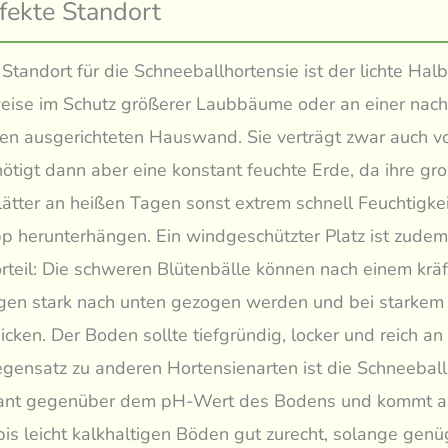
fekte Standort
 Standort für die Schneeballhortensie ist der lichte Hal
eise im Schutz größerer Laubbäume oder an einer nac
n ausgerichteten Hauswand. Sie verträgt zwar auch v
nötigt dann aber eine konstant feuchte Erde, da ihre gr
ätter an heißen Tagen sonst extrem schnell Feuchtigkei
p herunterhängen. Ein windgeschützter Platz ist zude
teil: Die schweren Blütenbälle können nach einem kräf
en stark nach unten gezogen werden und bei starke
nicken. Der Boden sollte tiefgründig, locker und reich 
egensatz zu anderen Hortensienarten ist die Schneeball
erant gegenüber dem pH-Wert des Bodens und kommt a
bis leicht kalkhaltigen Böden gut zurecht, solange gen