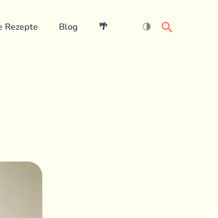
Search
e Rezepte
Blog
🌴
🌗