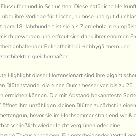
 Flussufern und in Schluchten. Diese natürliche Herkunft
el über ihre Vorliebe für frische, humose und gut durchlä
t dem 18. Jahrhundert ist sie als Ziergehölz in europäi
misch geworden und erfreut sich dank ihrer enormen Fr
heit anhaltender Beliebtheit bei Hobbygärtnern und
sarchitekten gleichermaßen.
te Highlight dieser Hortensienart sind ihre gigantische
en Blütenstände, die einen Durchmesser von bis zu 25
n erreichen können. Die mit Abstand bekannteste Sort
’ öffnet ihre unzähligen kleinen Blüten zunächst in eine
imettengrün, bevor sie im Hochsommer strahlend weiß 
bst schließlich wieder leicht vergrünen oder eine
rtige Textur annehmen. Ein entscheidender Vorteil g