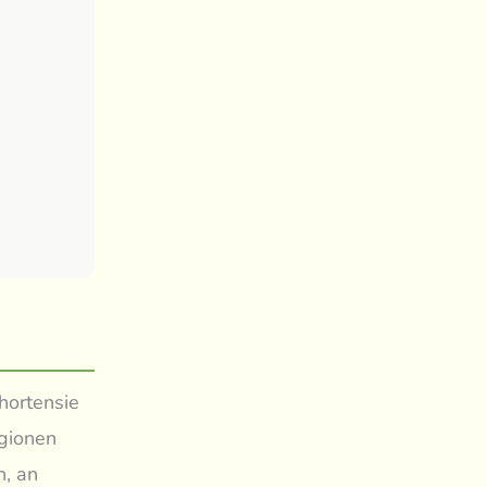
hortensie
egionen
n, an