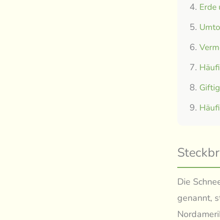
Erde
Umtop
Verm
Häuf
Gifti
Häuf
Steckbr
Die Schnee
genannt, s
Nordamerik