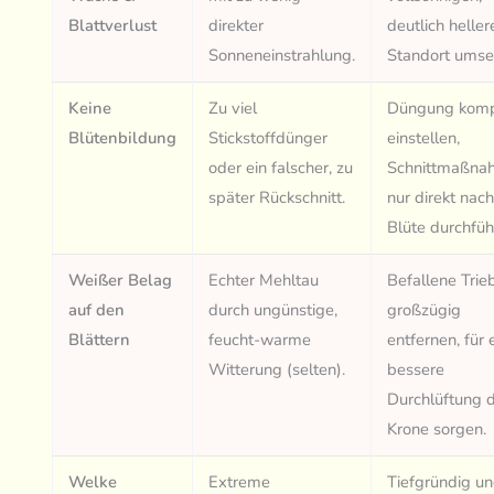
Blattverlust
direkter
deutlich heller
Sonneneinstrahlung.
Standort umse
Keine
Zu viel
Düngung komp
Blütenbildung
Stickstoffdünger
einstellen,
oder ein falscher, zu
Schnittmaßna
später Rückschnitt.
nur direkt nac
Blüte durchfüh
Weißer Belag
Echter Mehltau
Befallene Trie
auf den
durch ungünstige,
großzügig
Blättern
feucht-warme
entfernen, für 
Witterung (selten).
bessere
Durchlüftung 
Krone sorgen.
Welke
Extreme
Tiefgründig u