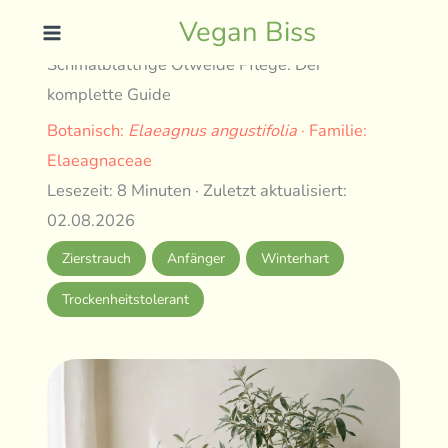
Skip
Vegan Biss
to
Schmalblättrige Ölweide Pflege: Der
content
komplette Guide
Botanisch:
Elaeagnus angustifolia
· Familie:
Elaeagnaceae
Lesezeit: 8 Minuten · Zuletzt aktualisiert:
02.08.2026
Zierstrauch
Anfänger
Winterhart
Trockenheitstolerant