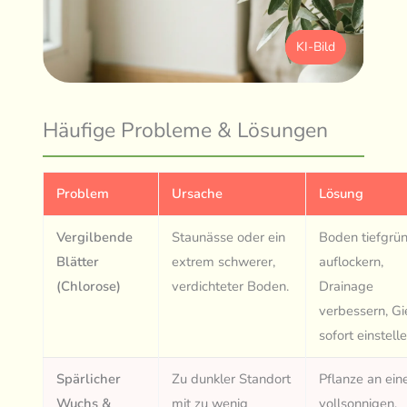
KI-Bild
Häufige Probleme & Lösungen
Problem
Ursache
Lösung
Vergilbende
Staunässe oder ein
Boden tiefgrü
Blätter
extrem schwerer,
auflockern,
(Chlorose)
verdichteter Boden.
Drainage
verbessern, G
sofort einstelle
Spärlicher
Zu dunkler Standort
Pflanze an ein
Wuchs &
mit zu wenig
vollsonnigen,