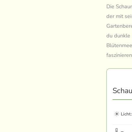
Die Schaum
der mit se
Gartenbere
du dunkle 
Blütenmeer
fasziniere
Schau
☀
Licht: