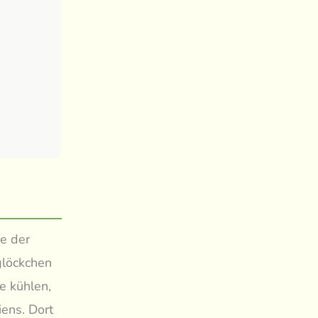
ie der
glöckchen
e kühlen,
ens. Dort