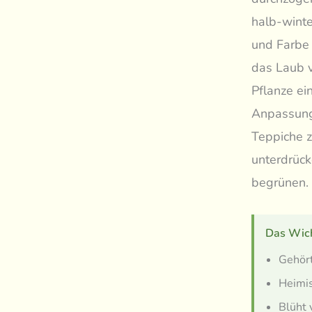
halb-winter
und Farbe 
das Laub v
Pflanze ei
Anpassungs
Teppiche z
unterdrück
begrünen.
Das Wich
Gehört
Heimis
Blüht 