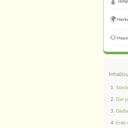
🌡
Temp
🌍
Herku
🐶
Haust
Inhalts
Steck
Der p
Gieße
Erde