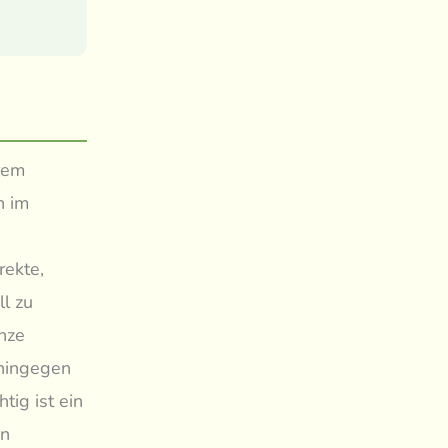
hrem
n im
rekte,
ll zu
nze
 hingegen
tig ist ein
en