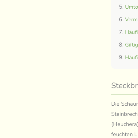
Umtop
Verm
Häuf
Gifti
Häuf
Steckbr
Die Schaum
Steinbrech
(Heuchera)
feuchten 