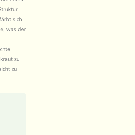
Struktur
ärbt sich
ne, was der
ichte
kraut zu
icht zu