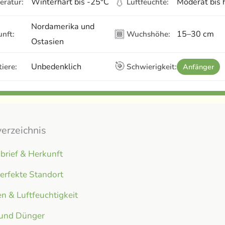
💧
Winterhart bis -25°C
Moderat bis 
eratur:
Luftfeuchte:
Nordamerika und
🏾
15–30 cm
nft:
Wuchshöhe:
Ostasien
🎯
Unbedenklich
iere:
Schwierigkeit:
Anfänger
verzeichnis
brief & Herkunft
erfekte Standort
n & Luftfeuchtigkeit
 und Dünger