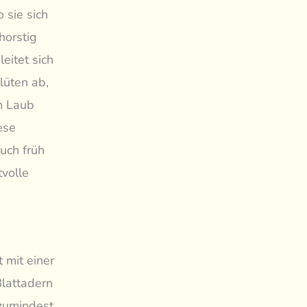
 sie sich
horstig
eitet sich
lüten ab,
em Laub
ese
auch früh
volle
 mit einer
Blattadern
 zumindest