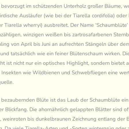
 bevorzugt im schützenden Unterholz großer Bäume, wo
rdische Ausläufer (wie bei der Tiarella cordifolia) oder 
er Tiarella wherryi) ausbreitet. Der Name ‘Schaumblüte’ l
zähligen, winzigen weißen bis zartrosafarbenen Sternb
hling von April bis Juni an aufrechten Stängeln über d
nd tatsächlich wie ein feiner Blütenschaum wirken. Di
t ist nicht nur ein optisches Highlight, sondern bietet 
 Insekten wie Wildbienen und Schwebfliegen eine wert
uelle.
 bezaubernden Blüte ist das Laub der Schaumblüte ein
er Blickfang. Die ahornähnlich gelappten Blätter sind oft
n, weinroten bis dunkelbraunen Zeichnung entlang der 
. Da viele Tiarella-Arten und -Sorten wintergrün oder