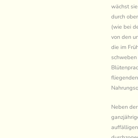
wächst sie
durch oberi
(wie bei d
von den un
die im Frü
schweben u
Blütenprach
fliegenden
Nahrungsq
Neben der
ganzjährig
auffällige
durchzogen