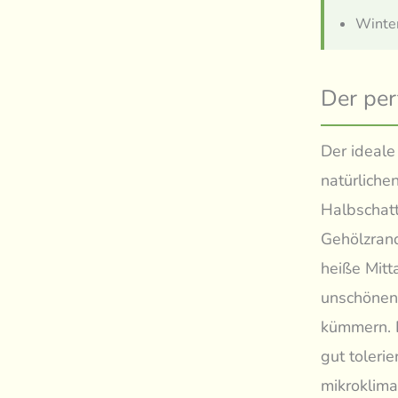
Winter
Der per
Der ideale
natürliche
Halbschatt
Gehölzrand
heiße Mitt
unschönen 
kümmern. E
gut tolerie
mikroklima