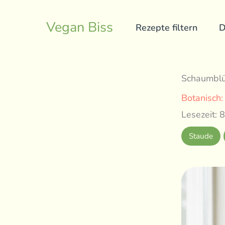
Skip
to
Vegan Biss
Rezepte filtern
D
content
Schaumblü
Botanisch
Lesezeit: 8
Staude