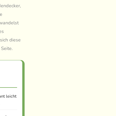
dendecker,
ge
rwandelst
es
sich diese
Seite.
nt leicht
n