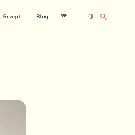
Search
e Rezepte
Blog
🌴
🌗