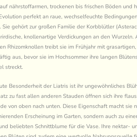
auf nährstoffarmen, trockenen bis frischen Böden und h
Evolution perfekt an raue, wechselfeuchte Bedingunge
 Sie gehört zur großen Familie der Korbblütler (Astera
erirdische, knollenartige Verdickungen an den Wurzeln.
n Rhizomknollen treibt sie im Frühjahr mit grasartigen,
räftig aus, bevor sie im Hochsommer ihre langen Blütens
 streckt.
ute Besonderheit der Liatris ist ihr ungewöhnliches Blü
tz zu fast allen anderen Stauden öffnen sich ihre flau
de von oben nach unten. Diese Eigenschaft macht sie ni
inierenden Erscheinung im Garten, sondern auch zu eine
und beliebten Schnittblume für die Vase. Ihre nektar- u
hen Blüten sind zudem eine wertvolle Nahrungsquelle f