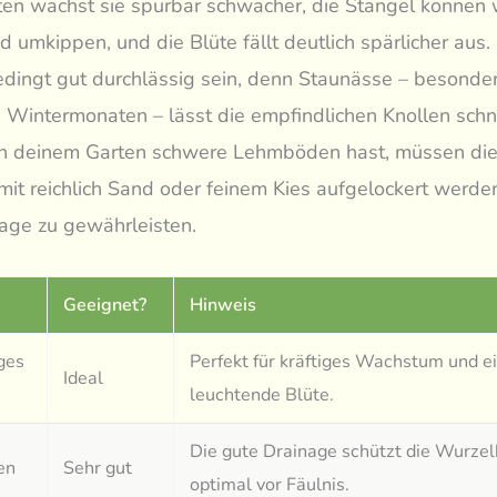
en wächst sie spürbar schwächer, die Stängel können 
 umkippen, und die Blüte fällt deutlich spärlicher aus
edingt gut durchlässig sein, denn Staunässe – besonder
 Wintermonaten – lässt die empfindlichen Knollen schne
n deinem Garten schwere Lehmböden hast, müssen di
it reichlich Sand oder feinem Kies aufgelockert werde
age zu gewährleisten.
Geeignet?
Hinweis
ges
Perfekt für kräftiges Wachstum und ei
Ideal
leuchtende Blüte.
Die gute Drainage schützt die Wurzel
en
Sehr gut
optimal vor Fäulnis.