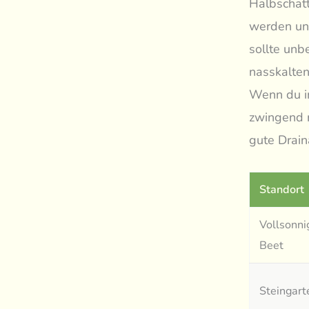
Halbschatt
werden und
sollte unb
nasskalten
Wenn du i
zwingend m
gute Drain
Standort
Vollsonni
Beet
Steingart