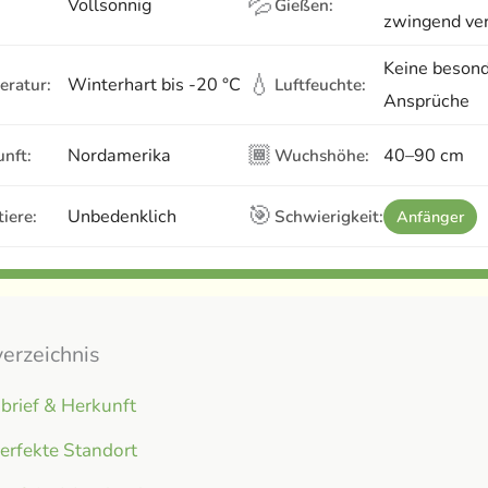
💦
Vollsonnig
Gießen:
zwingend ve
Keine beson
💧
Winterhart bis -20 °C
eratur:
Luftfeuchte:
Ansprüche
🏾
Nordamerika
40–90 cm
nft:
Wuchshöhe:
🎯
Unbedenklich
iere:
Schwierigkeit:
Anfänger
verzeichnis
brief & Herkunft
erfekte Standort