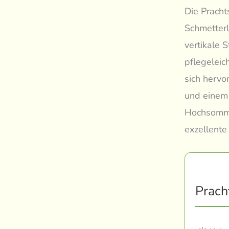
Die Pracht
Schmetterl
vertikale 
pflegeleic
sich hervo
und einem 
Hochsommer
exzellente
Prach