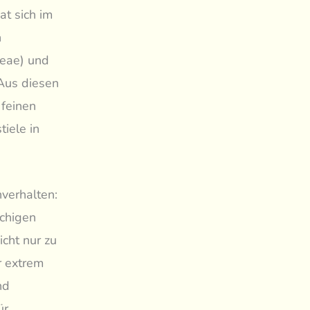
at sich im
n
ceae) und
 Aus diesen
 feinen
tiele in
hverhalten:
schigen
cht nur zu
r extrem
nd
ür