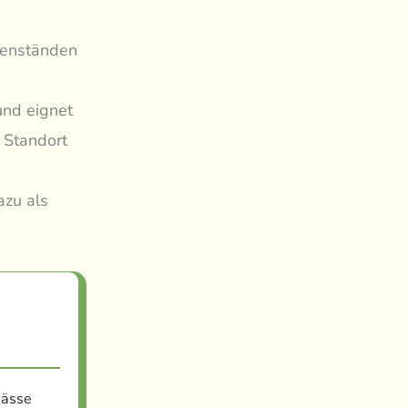
ütenständen
und eignet
 Standort
azu als
nässe