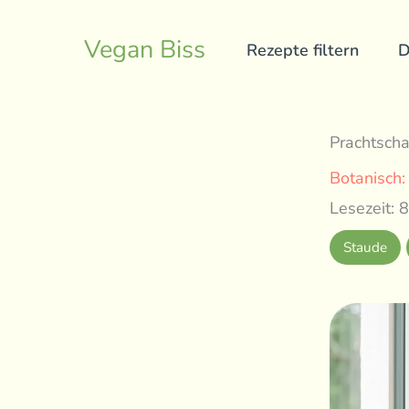
Skip
to
Vegan Biss
Rezepte filtern
D
content
Prachtscha
Botanisch
Lesezeit: 8
Staude