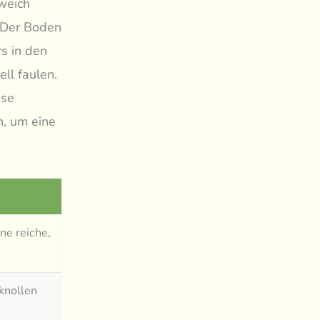
weich
. Der Boden
s in den
ll faulen.
ese
n, um eine
ne reiche,
knollen