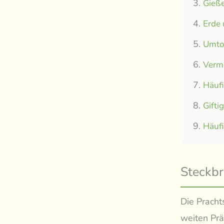
Gieße
Erde
Umtop
Verm
Häuf
Gifti
Häuf
Steckbr
Die Pracht
weiten Prä