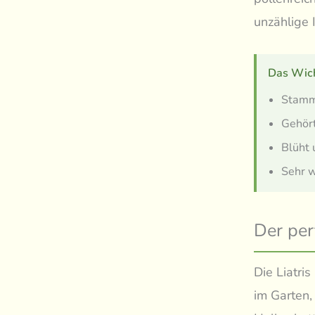
unzählige 
Das Wich
Stamm
Gehört
Blüht 
Sehr w
Der per
Die Liatri
im Garten,