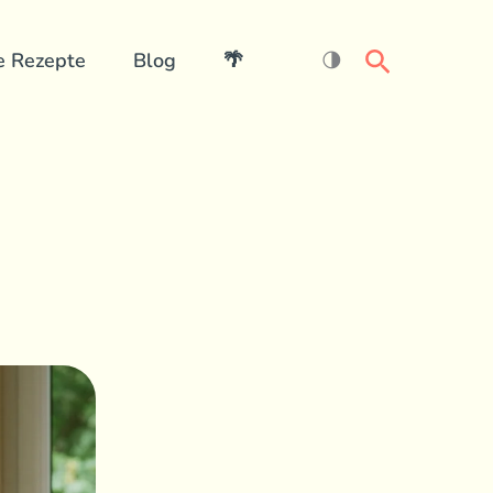
Search
e Rezepte
Blog
🌴
🌗