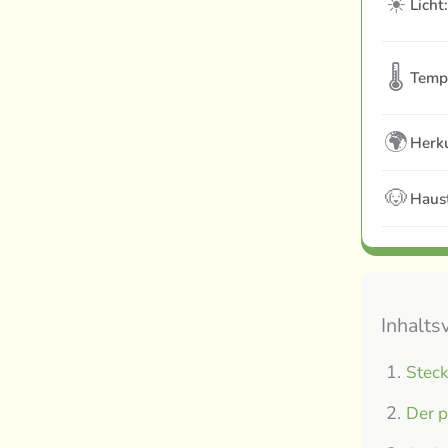
☀
Licht:
🌡
Temp
🌍
Herku
🐶
Haust
Inhalts
Steck
Der p