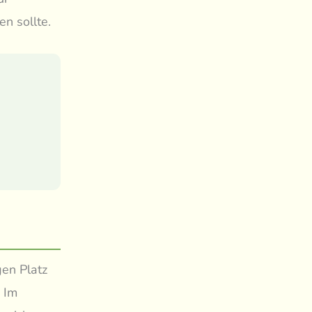
n sollte.
gen Platz
. Im