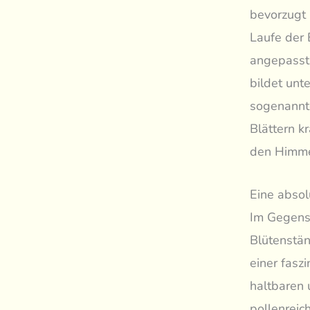
bevorzugt 
Laufe der 
angepasst.
bildet unt
sogenannte
Blättern k
den Himmel
Eine absol
Im Gegensa
Blütenstän
einer fasz
haltbaren 
pollenreic