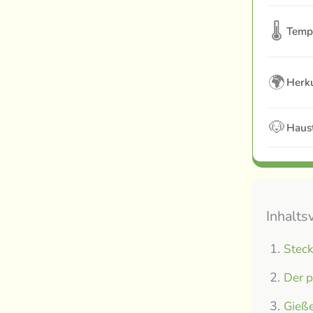
🌡
Temp
🌍
Herku
🐶
Haust
Inhalts
Steck
Der p
Gieße