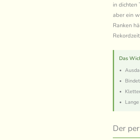
in dichten
aber ein w
Ranken hält
Rekordzeit
Das Wich
Ausdau
Bindet
Klette
Lange 
Der per