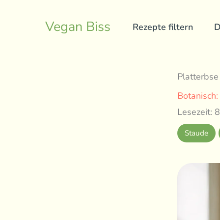
Skip
to
Vegan Biss
Rezepte filtern
D
content
Platterbse
Botanisch
Lesezeit: 8
Staude