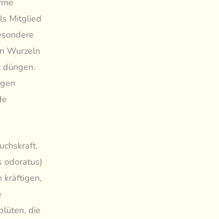
orme
s Mitglied
besondere
en Wurzeln
t düngen.
rgen
de
uchskraft.
s odoratus)
 kräftigen,
e
blüten, die