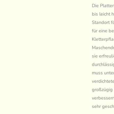
Die Platte
bis leicht
Standort f
für eine b
Kletterpfl
Maschendra
sie erfreu
durchlässi
muss unte
verdichtet
großzügig 
verbessern
sehr gesch