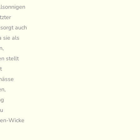
llsonnigen
tzter
 sorgt auch
 sie als
n,
n stellt
t
unässe
en,
ng
zu
uden-Wicke