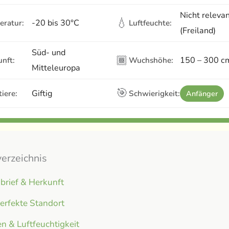
Nicht releva
💧
-20 bis 30°C
eratur:
Luftfeuchte:
(Freiland)
Süd- und
🏾
150 – 300 c
nft:
Wuchshöhe:
Mitteleuropa
🎯
Giftig
iere:
Schwierigkeit:
Anfänger
verzeichnis
brief & Herkunft
erfekte Standort
n & Luftfeuchtigkeit