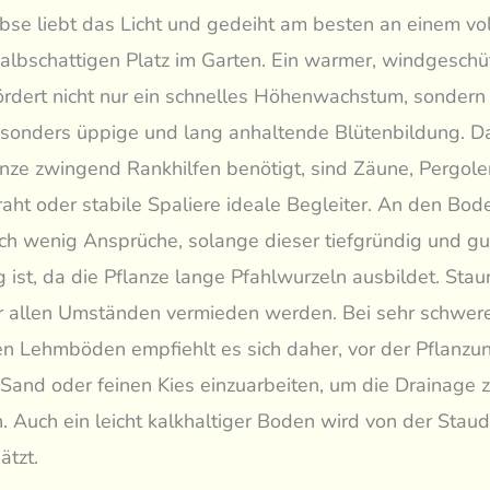
rbse liebt das Licht und gedeiht am besten an einem vo
 halbschattigen Platz im Garten. Ein warmer, windgeschü
ördert nicht nur ein schnelles Höhenwachstum, sondern
esonders üppige und lang anhaltende Blütenbildung. Da
anze zwingend Rankhilfen benötigt, sind Zäune, Pergole
ht oder stabile Spaliere ideale Begleiter. An den Bode
lich wenig Ansprüche, solange dieser tiefgründig und gu
g ist, da die Pflanze lange Pfahlwurzeln ausbildet. Sta
r allen Umständen vermieden werden. Bei sehr schwer
en Lehmböden empfiehlt es sich daher, vor der Pflanzu
Sand oder feinen Kies einzuarbeiten, um die Drainage 
. Auch ein leicht kalkhaltiger Boden wird von der Sta
ätzt.