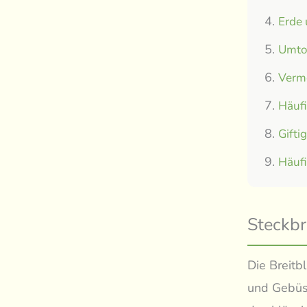
Erde
Umtop
Verm
Häuf
Gifti
Häuf
Steckbr
Die Breitb
und Gebüsc