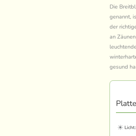
Die Breitb
genannt, i
der richti
an Zäunen 
leuchtende
winterhart
gesund hal
Platt
☀
Licht: