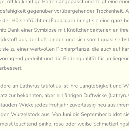
ge, oft kalkhaltige Böden angepasst und zeigt eine en
sfähigkeit gegenüber vorübergehender Trockenheit. Al
e der Hülsenfrüchtler (Fabaceae) bringt sie eine ganz 
mit: Dank einer Symbiose mit Knöllchenbakterien an ihr
tickstoff aus der Luft binden und sich somit quasi selbs
 sie zu einer wertvollen Pionierpflanze, die auch auf ka
vorragend gedeiht und die Bodenqualität für umliegen
erbessert.
ere an Lathyrus latifolius ist ihre Langlebigkeit und W
tz zur bekannten, aber einjährigen Duftwicke (Lathyru
 Stauden-Wicke jedes Frühjahr zuverlässig neu aus ihrem
enden Wurzelstock aus. Von Juni bis September bildet si
 meist leuchtend pinke, rosa oder weiße Schmetterlings