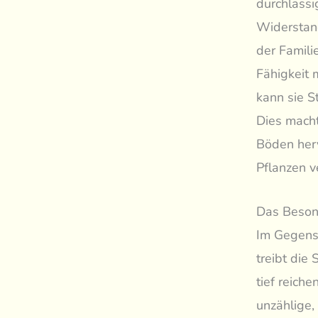
durchlässi
Widerstand
der Famili
Fähigkeit 
kann sie S
Dies macht
Böden her
Pflanzen v
Das Besond
Im Gegensa
treibt die
tief reich
unzählige,