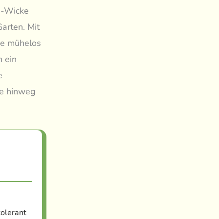
en-Wicke
arten. Mit
ude mühelos
n ein
e
re hinweg
tolerant