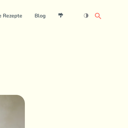
Search
e Rezepte
Blog
🌴
🌗