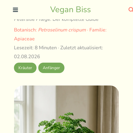
Skip
S
Vegan Biss
to
Petersilie Pflege: Der komplette Guide
content
Botanisch:
Petroselinum crispum
· Familie:
Apiaceae
Lesezeit: 8 Minuten · Zuletzt aktualisiert:
02.08.2026
Kräuter
Anfänger