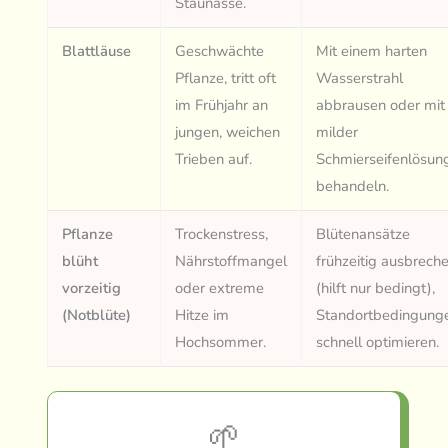
Staunässe.
Blattläuse
Geschwächte
Mit einem harten
Pflanze, tritt oft
Wasserstrahl
im Frühjahr an
abbrausen oder mit
jungen, weichen
milder
Trieben auf.
Schmierseifenlösun
behandeln.
Pflanze
Trockenstress,
Blütenansätze
blüht
Nährstoffmangel
frühzeitig ausbrech
vorzeitig
oder extreme
(hilft nur bedingt),
(Notblüte)
Hitze im
Standortbedingung
Hochsommer.
schnell optimieren.
🌱