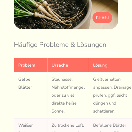
KI-Bild
Häufige Probleme & Lösungen
Problem
Ursache
Lösung
Gelbe
Staunässe,
Gießverhalten
Blätter
Nährstoffmangel
anpassen, Drainage
oder zu viel
prüfen, ggf. leicht
direkte heiße
düngen und
Sonne.
schattieren.
Weißer
Zu trockene Luft,
Befallene Blätter