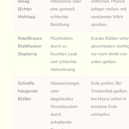
Belag
Hitzestress oder
entfernen, Pflanze
(Echter
eine generell
luftiger stellen, mit
Mehltau)
schlechte
verdünnter Milch
Belüftung.
sprühen.
Rote/Braune
Pilzinfektion
Kranke Blätter sofor
Blattflecken
durch zu
abschneiden, künfti
(Septoria)
feuchtes Laub
nur noch direkt von
und schlechte
unten gießen.
Abtrocknung.
Schlaffe,
Wassermangel
Erde prüfen: Bei
hängende
oder
Trockenheit gießen,
Blätter
abgefaultes
bei Nässe sofort in
Wurzelsystem
trockene Erde
durch
umtopfen.
anhaltende