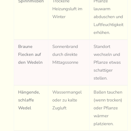
Spinnmilben
Trockene
Pflanze
Heizungsluft im
lauwarm
Winter
abduschen und
Luftfeuchtigkeit
erhöhen.
Braune
Sonnenbrand
Standort
Flecken auf
durch direkte
wechseln und
den Wedeln
Mittagssonne
Pflanze etwas
schattiger
stellen.
Hängende,
Wassermangel
Ballen tauchen
schlaffe
oder zu kalte
(wenn trocken)
Wedel
Zugluft
oder Pflanze
wärmer
platzieren.