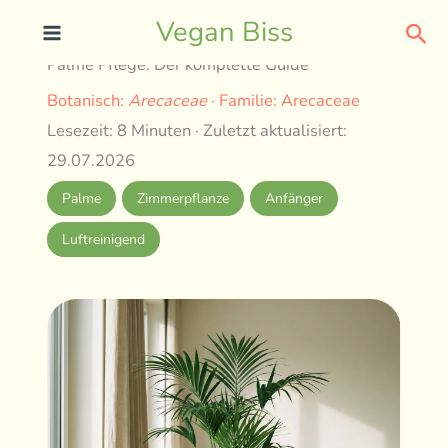
Skip
Sea
Vegan Biss
to
Palme Pflege: Der komplette Guide
content
Botanisch:
Arecaceae
· Familie: Arecaceae
Lesezeit: 8 Minuten · Zuletzt aktualisiert:
29.07.2026
Palme
Zimmerpflanze
Anfänger
Luftreinigend