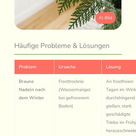
KI-Bild
Häufige Probleme & Lösungen
Problem
Ursache
Lösung
Braune
Frosttrocknis
An frostfreien
Nadeln nach
(Wassermangel
Tagen im Wint
dem Winter
bei gefrorenem
durchdringend
Boden)
gießen; stark
geschädigte
Triebe im Frühj
herausschneid