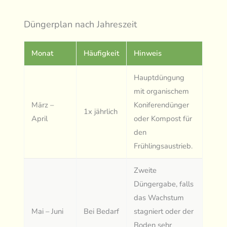
Düngerplan nach Jahreszeit
Monat
Häufigkeit
Hinweis
Hauptdüngung
mit organischem
März –
Koniferendünger
1x jährlich
April
oder Kompost für
den
Frühlingsaustrieb.
Zweite
Düngergabe, falls
das Wachstum
Mai – Juni
Bei Bedarf
stagniert oder der
Boden sehr