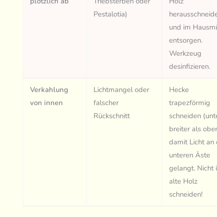
plötzlich ab
Triebsterben oder
Holz
Pestalotia)
herausschneid
und im Hausmü
entsorgen.
Werkzeug
desinfizieren.
Verkahlung
Lichtmangel oder
Hecke
von innen
falscher
trapezförmig
Rückschnitt
schneiden (unt
breiter als oben
damit Licht an 
unteren Äste
gelangt. Nicht 
alte Holz
schneiden!