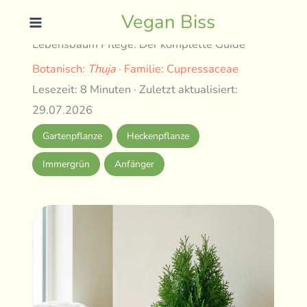
Skip
Vegan Biss
to
Lebensbaum Pflege: Der komplette Guide
content
Botanisch:
Thuja
· Familie: Cupressaceae
Lesezeit: 8 Minuten · Zuletzt aktualisiert:
29.07.2026
Gartenpflanze
Heckenpflanze
Immergrün
Anfänger