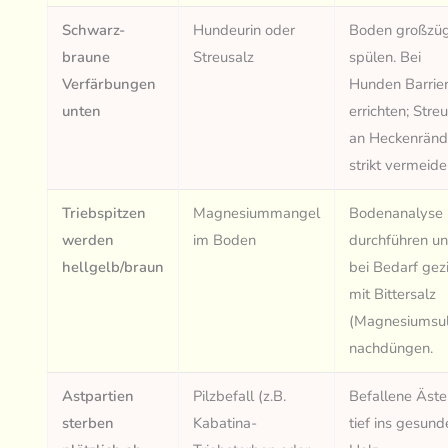
Schwarz-
Hundeurin oder
Boden großzü
braune
Streusalz
spülen. Bei
Verfärbungen
Hunden Barrie
unten
errichten; Stre
an Heckenränd
strikt vermeide
Triebspitzen
Magnesiummangel
Bodenanalyse
werden
im Boden
durchführen u
hellgelb/braun
bei Bedarf gezi
mit Bittersalz
(Magnesiumsul
nachdüngen.
Astpartien
Pilzbefall (z.B.
Befallene Äste
sterben
Kabatina-
tief ins gesund