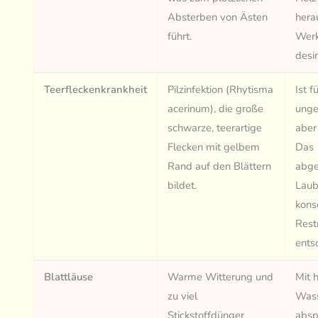
Absterben von Ästen
hera
führt.
Werk
desin
Teerfleckenkrankheit
Pilzinfektion (Rhytisma
Ist 
acerinum), die große
unge
schwarze, teerartige
aber
Flecken mit gelbem
Das
Rand auf den Blättern
abg
bildet.
Laub
kons
Rest
ents
Blattläuse
Warme Witterung und
Mit 
zu viel
Wass
Stickstoffdünger
absp