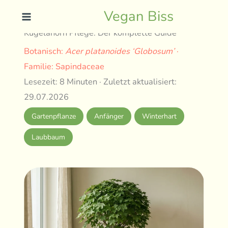
Skip
Vegan Biss
to
Kugelahorn Pflege: Der komplette Guide
content
Botanisch:
Acer platanoides ‘Globosum’
·
Familie: Sapindaceae
Lesezeit: 8 Minuten · Zuletzt aktualisiert:
29.07.2026
Gartenpflanze
Anfänger
Winterhart
Laubbaum