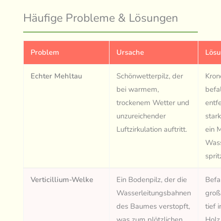
Häufige Probleme & Lösungen
Problem
Ursache
Lös
Echter Mehltau
Schönwetterpilz, der
Kron
bei warmem,
befa
trockenem Wetter und
entf
unzureichender
star
Luftzirkulation auftritt.
ein 
Was
sprit
Verticillium-Welke
Ein Bodenpilz, der die
Befa
Wasserleitungsbahnen
groß
des Baumes verstopft,
tief
was zum plötzlichen
Holz