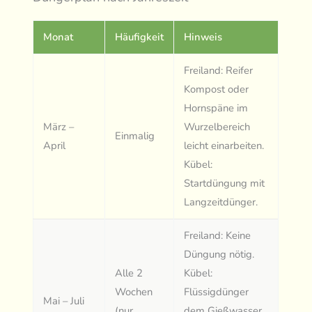
Monat
Häufigkeit
Hinweis
Freiland: Reifer
Kompost oder
Hornspäne im
März –
Wurzelbereich
Einmalig
April
leicht einarbeiten.
Kübel:
Startdüngung mit
Langzeitdünger.
Freiland: Keine
Düngung nötig.
Alle 2
Kübel:
Wochen
Flüssigdünger
Mai – Juli
(nur
dem Gießwasser