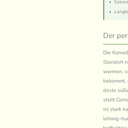
Extrem
Langle
Der per
Die Kornel
Standort n
warmen, so
bekommt, d
desto süße
stellt Cor
ist stark k
lehmig-hum
torfhaltig