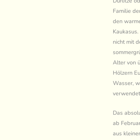
Dürlitze od
Familie de
den warme
Kaukasus. 
nicht mit 
sommergrün
Alter von 
Hölzern Eu
Wasser, we
verwendet
Das absolu
ab Februar
aus kleine