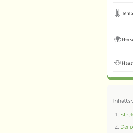
🌡
Temp
🌍
Herku
🐶
Haust
Inhalts
Steck
Der p