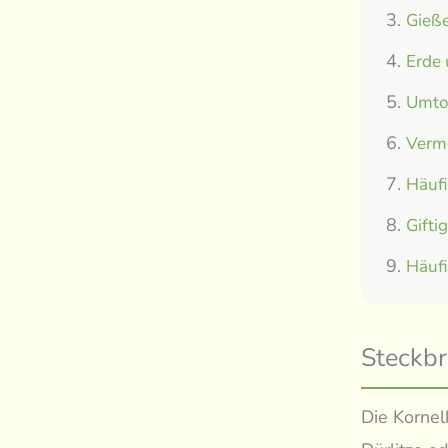
Gieße
Erde
Umtop
Verm
Häuf
Gifti
Häuf
Steckbr
Die Kornel