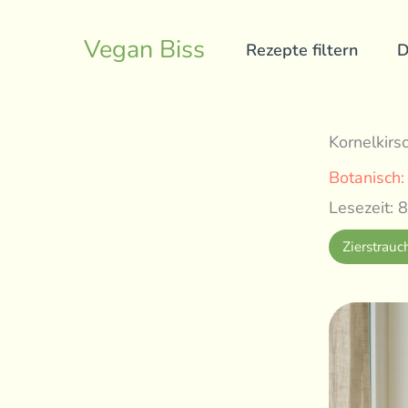
Skip
to
Vegan Biss
Rezepte filtern
D
content
Kornelkirs
Botanisch
Lesezeit: 8
Zierstrauc