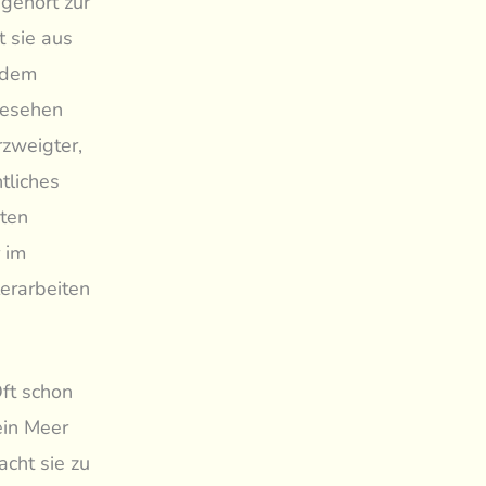
 gehört zur
 sie aus
 dem
gesehen
rzweigter,
tliches
sten
 im
erarbeiten
Oft schon
ein Meer
cht sie zu