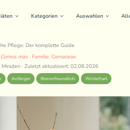
iäten
Kategorien
Auswahlen
All
che Pflege: Der komplette Guide
:
Cornus mas
· Familie: Cornaceae
 Minuten · Zuletzt aktualisiert: 02.08.2026
h
Anfänger
Bienenfreundlich
Winterhart