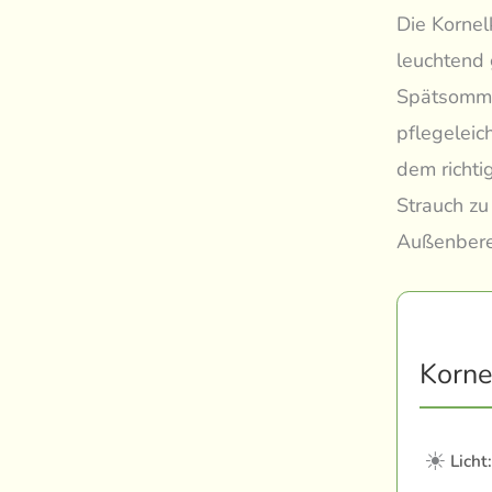
Die Kornelk
leuchtend 
Spätsommer
pflegeleic
dem richti
Strauch zu
Außenbere
Korne
☀
Licht: