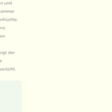
ln und
tsommer
nfrüchte.
uns
den
igt der
e
erleiht.