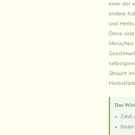
einer der 
andere fr
und Herbst
Diese sind
Menschen e
Geschmack 
selbstgema
Strauch im
Herbstfärb
Das Wich
Zählt 
Bildet