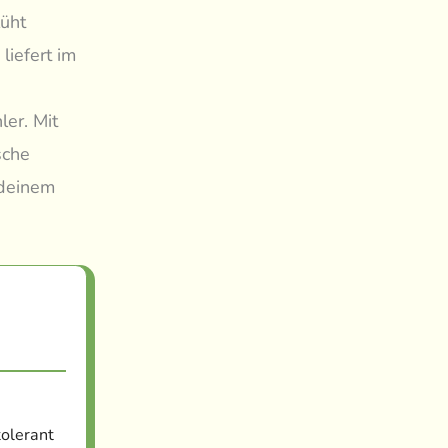
lüht
liefert im
ler. Mit
sche
 deinem
tolerant