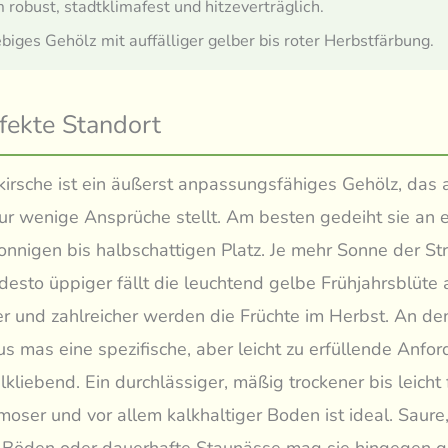
 robust, stadtklimafest und hitzeverträglich.
biges Gehölz mit auffälliger gelber bis roter Herbstfärbung.
fekte Standort
kirsche ist ein äußerst anpassungsfähiges Gehölz, das 
ur wenige Ansprüche stellt. Am besten gedeiht sie an 
nnigen bis halbschattigen Platz. Je mehr Sonne der St
esto üppiger fällt die leuchtend gelbe Frühjahrsblüte
r und zahlreicher werden die Früchte im Herbst. An d
nus mas eine spezifische, aber leicht zu erfüllende Anfor
alkliebend. Ein durchlässiger, mäßig trockener bis leicht 
oser und vor allem kalkhaltiger Boden ist ideal. Saure
e Böden oder dauerhafte Staunässe mag sie hingegen ga