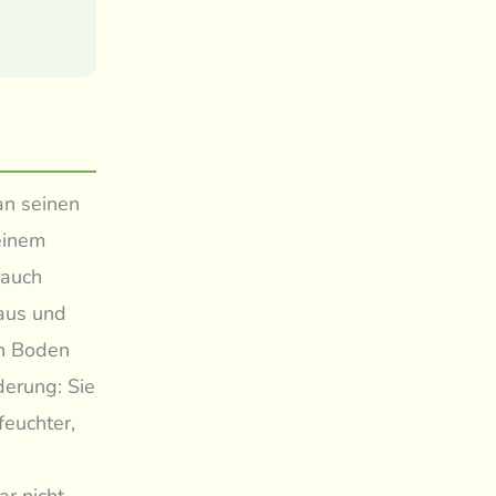
an seinen
einem
rauch
 aus und
en Boden
derung: Sie
feuchter,
,
r nicht.