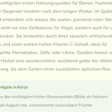
wichtigsten ersten Nahrungsquellen für Bienen, Humme
üh fliegende Insekten nach dem langen Winter. Im Spä
 entwickeln sich daraus die ovalen, glänzend roten Stei
 nicht nur eine Delikatesse für Vögel, sondern auch für 
ssbar. Sie bestechen durch ihren säuerlich-erfrischen
und einen extrem hohen Vitamin-C-Gehalt, ideal für
chte Marmeladen, Säfte oder Liköre. Darüber hinaus ze
 Herbst eine wunderschöne, leuchtend gelbe bis rötlich
ung, die dem Garten einen zusätzlichen optischen Reiz v
tigste in Kürze
zu den wichtigsten frühen Bienenweiden (Blüte ab Februar).
 ab August rote, vitaminreiche und essbare Früchte.