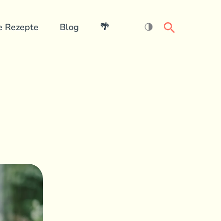
Search
e Rezepte
Blog
🌴
🌗