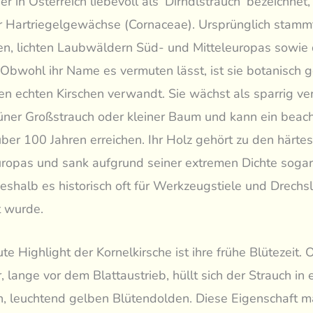
er in Österreich liebevoll als ‘Dirndlstrauch’ bezeichnet,
r Hartriegelgewächse (Cornaceae). Ursprünglich stammt
n, lichten Laubwäldern Süd- und Mitteleuropas sowie
Obwohl ihr Name es vermuten lässt, ist sie botanisch 
den echten Kirschen verwandt. Sie wächst als sparrig ve
er Großstrauch oder kleiner Baum und kann ein beach
über 100 Jahren erreichen. Ihr Holz gehört zu den härte
ropas und sank aufgrund seiner extremen Dichte sogar
shalb es historisch oft für Werkzeugstiele und Drechsl
 wurde.
te Highlight der Kornelkirsche ist ihre frühe Blütezeit. 
, lange vor dem Blattaustrieb, hüllt sich der Strauch in 
n, leuchtend gelben Blütendolden. Diese Eigenschaft ma