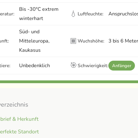
Bis -30°C extrem
💧
Anspruchslo
eratur:
Luftfeuchte:
winterhart
Süd- und
🏾
Mitteleuropa,
3 bis 6 Mete
nft:
Wuchshöhe:
Kaukasus
🎯
Unbedenklich
iere:
Schwierigkeit:
Anfänger
verzeichnis
brief & Herkunft
erfekte Standort