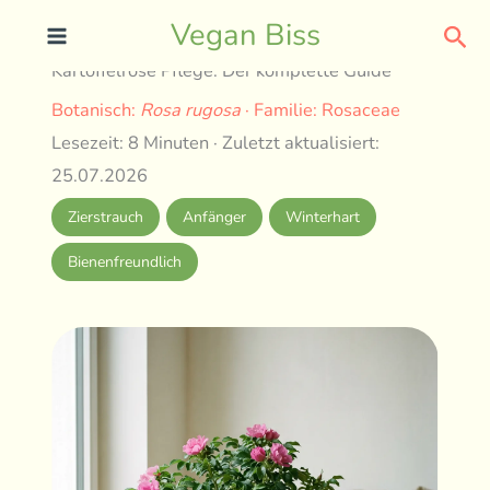
Skip
Sea
Vegan Biss
to
Kartoffelrose Pflege: Der komplette Guide
content
Botanisch:
Rosa rugosa
· Familie: Rosaceae
Lesezeit: 8 Minuten · Zuletzt aktualisiert:
25.07.2026
Zierstrauch
Anfänger
Winterhart
Bienenfreundlich