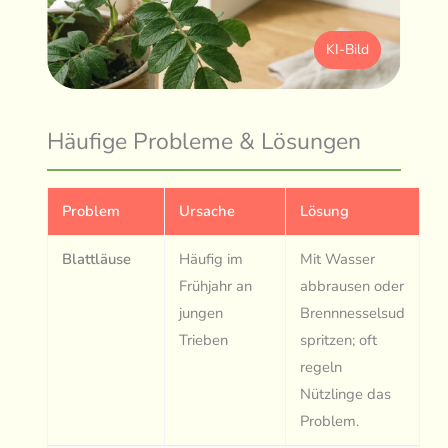
KI-Bild
Häufige Probleme & Lösungen
Problem
Ursache
Lösung
Blattläuse
Häufig im
Mit Wasser
Frühjahr an
abbrausen oder
jungen
Brennnesselsud
Trieben
spritzen; oft
regeln
Nützlinge das
Problem.