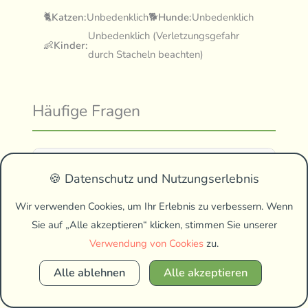
🐈
Katzen:
Unbedenklich
🐕
Hunde:
Unbedenklich
Unbedenklich (Verletzungsgefahr
👶
Kinder:
durch Stacheln beachten)
Häufige Fragen
Wann und wie schneide ich die
🍪 Datenschutz und Nutzungserlebnis
Kartoffelrose am besten?
Wir verwenden Cookies, um Ihr Erlebnis zu verbessern. Wenn
Sie auf „Alle akzeptieren“ klicken, stimmen Sie unserer
Warum blüht meine Kartoffelrose nicht?
Verwendung von Cookies
zu.
Alle ablehnen
Alle akzeptieren
Sind die Hagebutten der Kartoffelrose
essbar?