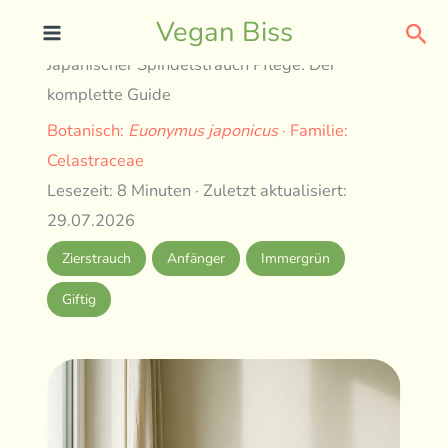
Skip
Sea
Vegan Biss
to
Japanischer Spindelstrauch Pflege: Der
content
komplette Guide
Botanisch:
Euonymus japonicus
· Familie:
Celastraceae
Lesezeit: 8 Minuten · Zuletzt aktualisiert:
29.07.2026
Zierstrauch
Anfänger
Immergrün
Giftig