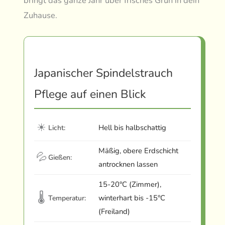
bringt das ganze Jahr über frisches Grün in dein
Zuhause.
Japanischer Spindelstrauch
Pflege auf einen Blick
☀
Hell bis halbschattig
Licht:
Mäßig, obere Erdschicht
💦
Gießen:
antrocknen lassen
15-20°C (Zimmer),
🌡
winterhart bis -15°C
Temperatur:
(Freiland)