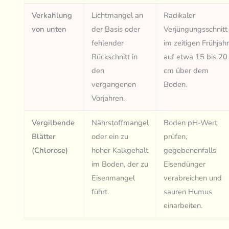
Verkahlung
Lichtmangel an
Radikaler
von unten
der Basis oder
Verjüngungsschnitt
fehlender
im zeitigen Frühjah
Rückschnitt in
auf etwa 15 bis 20
den
cm über dem
vergangenen
Boden.
Vorjahren.
Vergilbende
Nährstoffmangel
Boden pH-Wert
Blätter
oder ein zu
prüfen,
(Chlorose)
hoher Kalkgehalt
gegebenenfalls
im Boden, der zu
Eisendünger
Eisenmangel
verabreichen und
führt.
sauren Humus
einarbeiten.