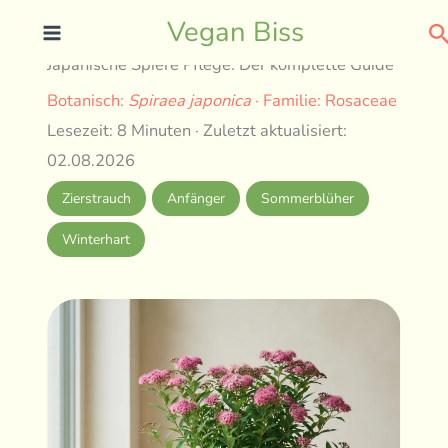
Skip
S
Vegan Biss
to
Japanische Spiere Pflege: Der komplette Guide
content
Botanisch:
Spiraea japonica
· Familie: Rosaceae
Lesezeit: 8 Minuten · Zuletzt aktualisiert:
02.08.2026
Zierstrauch
Anfänger
Sommerblüher
Winterhart