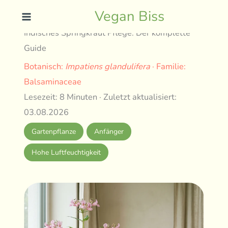
Skip
Vegan Biss
to
Indisches Springkraut Pflege: Der komplette
content
Guide
Botanisch:
Impatiens glandulifera
· Familie:
Balsaminaceae
Lesezeit: 8 Minuten · Zuletzt aktualisiert:
03.08.2026
Gartenpflanze
Anfänger
Hohe Luftfeuchtigkeit