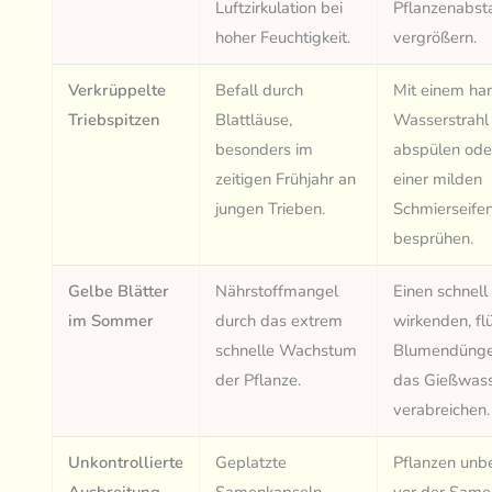
Luftzirkulation bei
Pflanzenabst
hoher Feuchtigkeit.
vergrößern.
Verkrüppelte
Befall durch
Mit einem ha
Triebspitzen
Blattläuse,
Wasserstrahl
besonders im
abspülen ode
zeitigen Frühjahr an
einer milden
jungen Trieben.
Schmierseife
besprühen.
Gelbe Blätter
Nährstoffmangel
Einen schnell
im Sommer
durch das extrem
wirkenden, fl
schnelle Wachstum
Blumendünge
der Pflanze.
das Gießwas
verabreichen.
Unkontrollierte
Geplatzte
Pflanzen unb