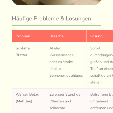
Häufige Probleme & Lösungen
Problem
Ursache
Lösung
Schlaffe
Akuter
Sofort
Blätter
Wassermangel
durchdringen
oder zu starke
gießen und d
direkte
Topf an einen
Sonneneinstrahlung.
schattigeren 
stellen.
Weißer Belag
Zu enger Stand der
Betroffene Bl
(Mehltau)
Pflanzen und
umgehend
schlechte
entfernen un