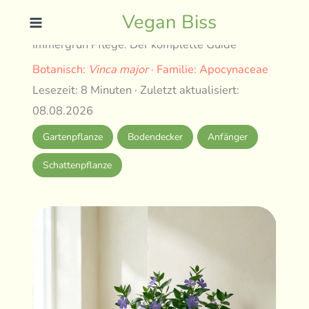
Skip
Vegan Biss
to
Immergrün Pflege: Der komplette Guide
content
Botanisch:
Vinca major
· Familie: Apocynaceae
Lesezeit: 8 Minuten · Zuletzt aktualisiert:
08.08.2026
Gartenpflanze
Bodendecker
Anfänger
Schattenpflanze