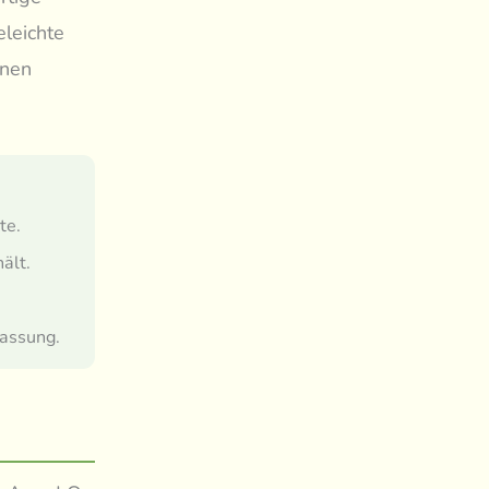
eleichte
anen
te.
ält.
fassung.