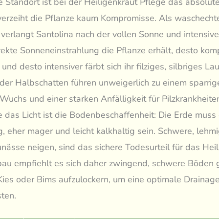
ge Standort ist bei der Heiligenkraut Pflege das absolut
verzeiht die Pflanze kaum Kompromisse. Als waschecht
verlangt Santolina nach der vollen Sonne und intensiv
rekte Sonneneinstrahlung die Pflanze erhält, desto kom
und desto intensiver färbt sich ihr filziges, silbriges La
der Halbschatten führen unweigerlich zu einem sparrig
 Wuchs und einer starken Anfälligkeit für Pilzkrankheit
e das Licht ist die Bodenbeschaffenheit: Die Erde muss
g, eher mager und leicht kalkhaltig sein. Schwere, lehm
unässe neigen, sind das sichere Todesurteil für das Heil
bau empfiehlt es sich daher zwingend, schwere Böden 
Kies oder Bims aufzulockern, um eine optimale Drainage
ten.