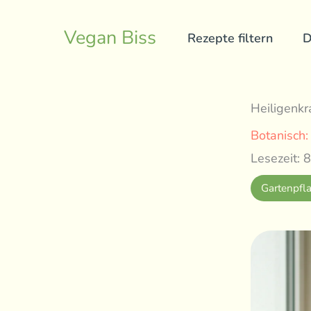
Skip
to
Vegan Biss
Rezepte filtern
D
content
Heiligenkr
Botanisch
Lesezeit: 8
Gartenpfl