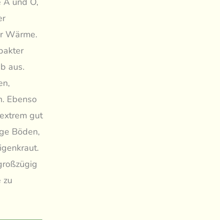
e A und O,
er
er Wärme.
pakter
ub aus.
en,
en. Ebenso
 extrem gut
ige Böden,
igenkraut.
großzügig
 zu