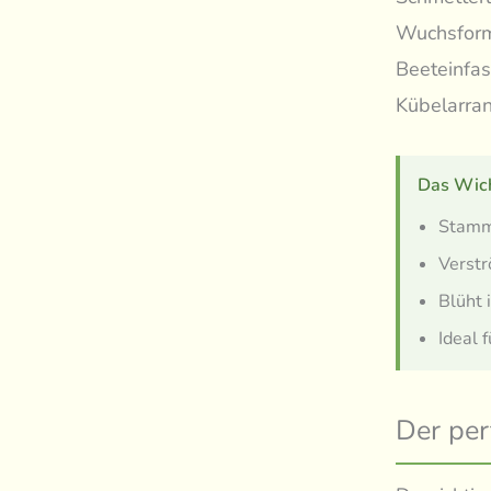
Wuchsform 
Beeteinfas
Kübelarra
Das Wich
Stammt
Verstr
Blüht 
Ideal 
Der per