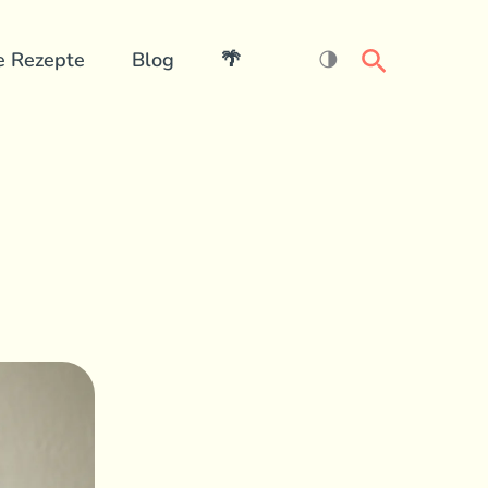
Search
e Rezepte
Blog
🌴
🌗