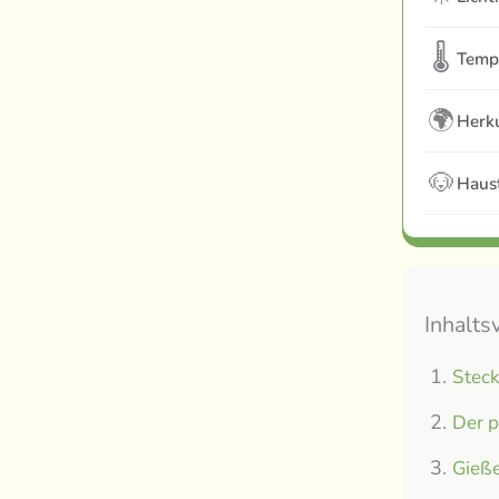
🌡
Temp
🌍
Herku
🐶
Haust
Inhalts
Steck
Der p
Gieße