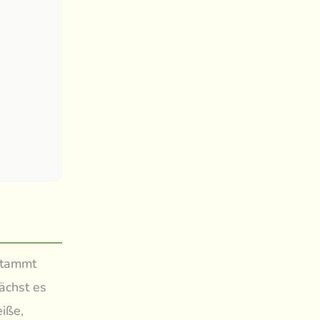
 stammt
ächst es
eiße,