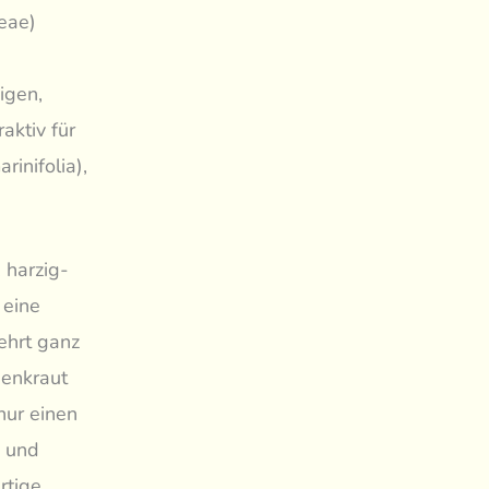
eae)
igen,
aktiv für
rinifolia),
 harzig-
 eine
ehrt ganz
genkraut
nur einen
n und
rtige