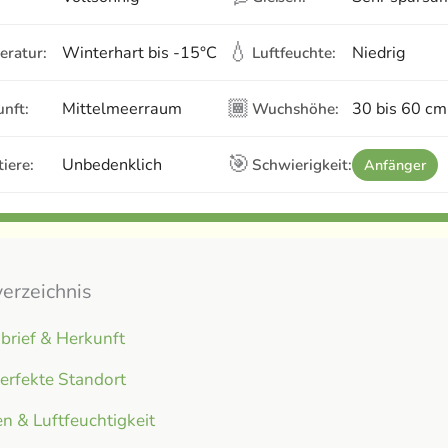
💧
Winterhart bis -15°C
Niedrig
eratur:
Luftfeuchte:
🏾
Mittelmeerraum
30 bis 60 cm
nft:
Wuchshöhe:
🎯
Unbedenklich
iere:
Schwierigkeit:
Anfänger
verzeichnis
brief & Herkunft
erfekte Standort
n & Luftfeuchtigkeit