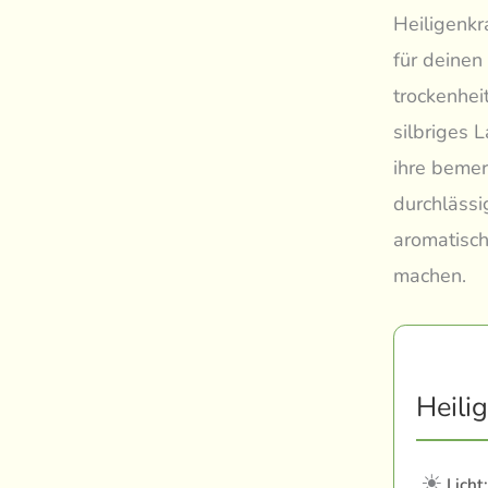
Heiligenkra
für deinen
trockenhei
silbriges 
ihre bemer
durchlässi
aromatisc
machen.
Heili
☀
Licht: