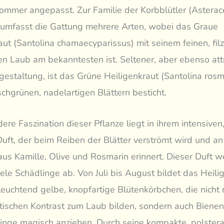
ommer angepasst. Zur Familie der Korbblütler (Asterac
 umfasst die Gattung mehrere Arten, wobei das Graue
aut (Santolina chamaecyparissus) mit seinem feinen, filz
en Laub am bekanntesten ist. Seltener, aber ebenso attr
gestaltung, ist das Grüne Heiligenkraut (Santolina rosma
ischgrünen, nadelartigen Blättern besticht.
ere Faszination dieser Pflanze liegt in ihrem intensiven,
uft, der beim Reiben der Blätter verströmt wird und an
us Kamille, Olive und Rosmarin erinnert. Dieser Duft w
viele Schädlinge ab. Von Juli bis August bildet das Heili
leuchtend gelbe, knopfartige Blütenkörbchen, die nicht 
tischen Kontrast zum Laub bilden, sondern auch Biene
inge magisch anziehen. Durch seine kompakte, polstera