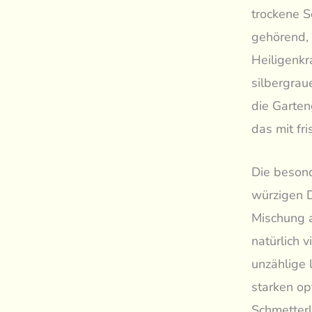
trockene S
gehörend,
Heiligenkr
silbergrau
die Garten
das mit fr
Die besond
würzigen D
Mischung a
natürlich 
unzählige 
starken op
Schmetterl