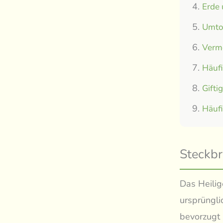
Erde
Umtop
Verm
Häuf
Gifti
Häuf
Steckbr
Das Heilig
ursprüngl
bevorzugt 