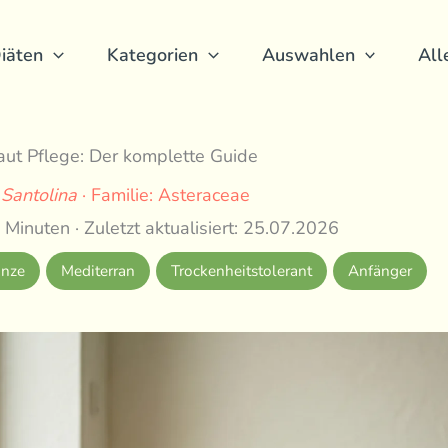
iäten
Kategorien
Auswahlen
All
aut Pflege: Der komplette Guide
:
Santolina
· Familie: Asteraceae
 Minuten · Zuletzt aktualisiert: 25.07.2026
anze
Mediterran
Trockenheitstolerant
Anfänger