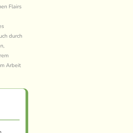
nen Flairs
es
uch durch
n,
hrem
m Arbeit
m