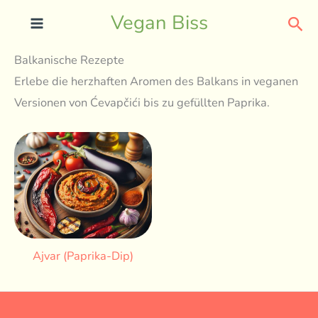
Skip
Sea
Vegan Biss
to
content
Balkanische Rezepte
Erlebe die herzhaften Aromen des Balkans in veganen
Versionen von Ćevapčići bis zu gefüllten Paprika.
Ajvar (Paprika-Dip)