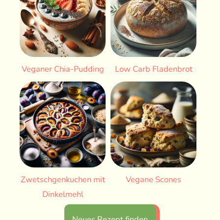
Veganer Chia-Pudding
Low Carb Fladenbrot
Zwetschgenkuchen mit
Vegane Scones
Dinkelmehl
Neues Rezept finden