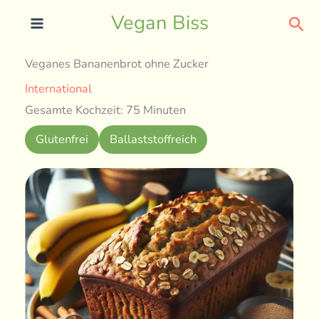
Skip
Sea
Vegan Biss
to
content
Veganes Bananenbrot ohne Zucker
International
Gesamte Kochzeit: 75 Minuten
Glutenfrei
Ballaststoffreich