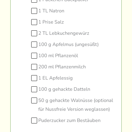
1 TL Natron
1 Prise Salz
2 TL Lebkuchengewürz
100 g Apfelmus (ungesüßt)
100 ml Pflanzenöl
200 ml Pflanzenmilch
1 EL Apfelessig
100 g gehackte Datteln
50 g gehackte Walnüsse (optional
für Nussfreie Version weglassen)
Puderzucker zum Bestäuben