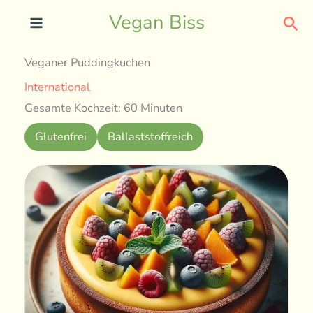
Skip
Sea
Vegan Biss
to
content
Veganer Puddingkuchen
International
Gesamte Kochzeit: 60 Minuten
Glutenfrei
Ballaststoffreich