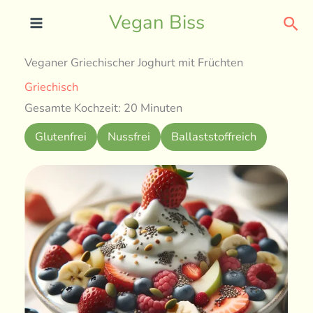
Skip
Sea
Vegan Biss
to
content
Veganer Griechischer Joghurt mit Früchten
Griechisch
Gesamte Kochzeit: 20 Minuten
Glutenfrei
Nussfrei
Ballaststoffreich