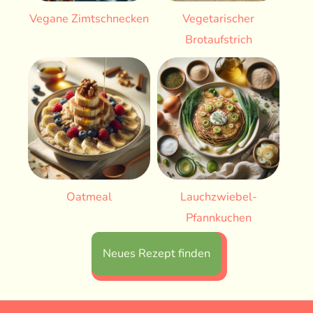
Vegane Zimtschnecken
Vegetarischer
Brotaufstrich
Oatmeal
Lauchzwiebel-
Pfannkuchen
Neues Rezept finden