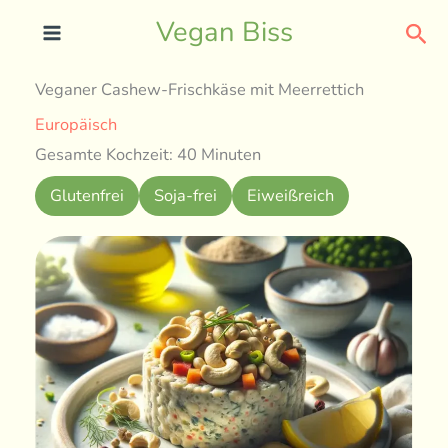
Skip
Sea
Vegan Biss
to
content
Veganer Cashew-Frischkäse mit Meerrettich
Europäisch
Gesamte Kochzeit: 40 Minuten
Glutenfrei
Soja-frei
Eiweißreich