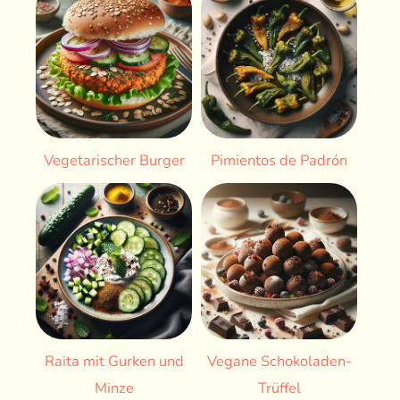
Vegetarischer Burger
Pimientos de Padrón
Raita mit Gurken und
Vegane Schokoladen-
Minze
Trüffel