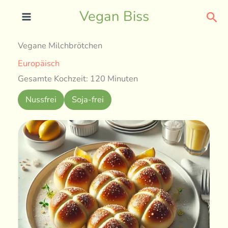
Skip
Sea
Vegan Biss
to
content
Vegane Milchbrötchen
Europäisch
Gesamte Kochzeit: 120 Minuten
Nussfrei
Soja-frei