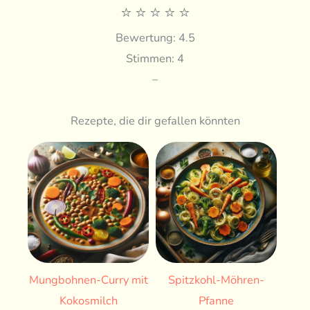
⭐
⭐
⭐
⭐
⭐
Bewertung: 4.5
Stimmen: 4
–
Rezepte, die dir gefallen könnten
Mungbohnen-Curry mit
Spitzkohl-Möhren-
Kokosmilch
Pfanne