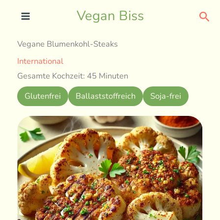
Skip
Sea
Vegan Biss
to
content
Vegane Blumenkohl-Steaks
International
Gesamte Kochzeit: 45 Minuten
Glutenfrei
Ballaststoffreich
Soja-frei