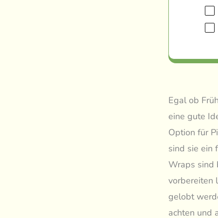
Egal ob Frü
eine gute Id
Option für P
sind sie ein 
Wraps sind b
vorbereiten 
gelobt werde
achten und a