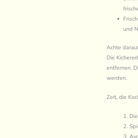
frisc
Frisc
und N
Achte darauf
Die Kichere
entfernen. D
werden.
Zeit, die Ko
Die
Spi
Avo