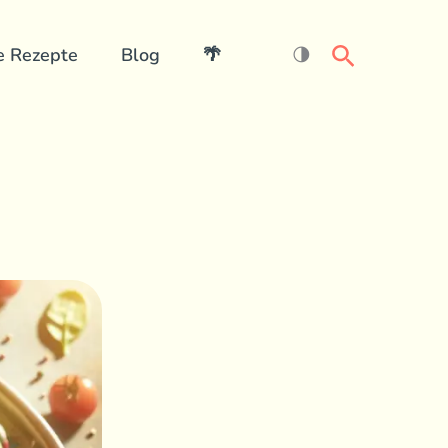
Search
e Rezepte
Blog
🌴
🌗