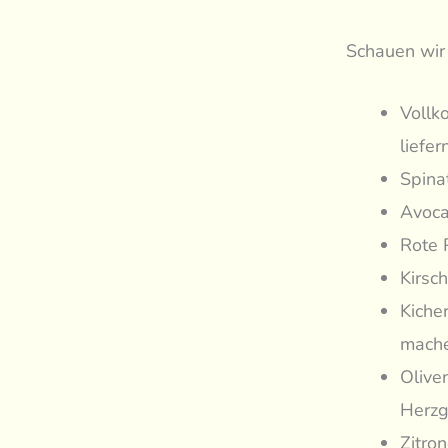
Schauen wir 
Vollk
liefe
Spina
Avoca
Rote 
Kirsc
Kiche
mache
Oliven
Herzg
Zitro