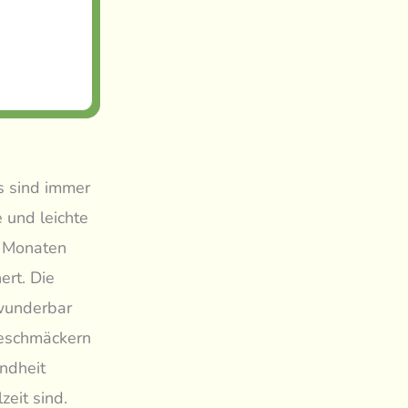
s sind immer
 und leichte
n Monaten
ert. Die
 wunderbar
 Geschmäckern
undheit
zeit sind.