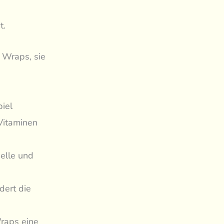
t.
e Wraps, sie
iel
Vitaminen
uelle und
dert die
raps eine