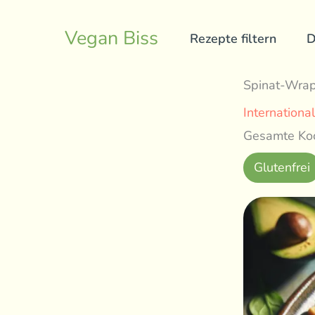
Skip
to
Vegan Biss
Rezepte filtern
D
content
Spinat-Wra
International
Gesamte Koc
Glutenfrei