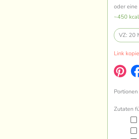
oder eine 
~450 kcal
VZ: 20 
Link kopi
Portionen
Zutaten f