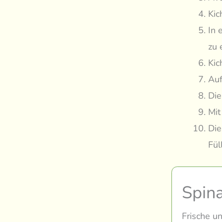
Kic
In 
zu 
Kic
Auf
Die
Mit
Die
Fül
Spin
Frische u