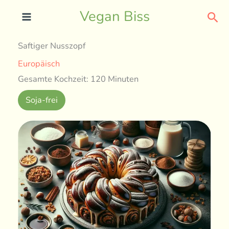
Skip
Sea
Vegan Biss
to
content
Saftiger Nusszopf
Europäisch
Gesamte Kochzeit: 120 Minuten
Soja-frei