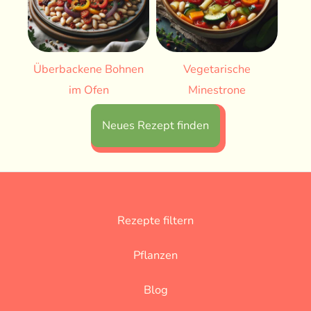
Überbackene Bohnen
Vegetarische
im Ofen
Minestrone
Neues Rezept finden
Rezepte filtern
Pflanzen
Blog