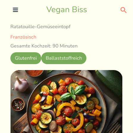
Skip
Sea
Vegan Biss
to
content
Ratatouille-Gemüseeintopf
Französisch
Gesamte Kochzeit: 90 Minuten
Glutenfrei
Ballaststoffreich