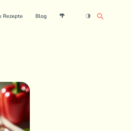
Search
e Rezepte
Blog
🌴
🌗