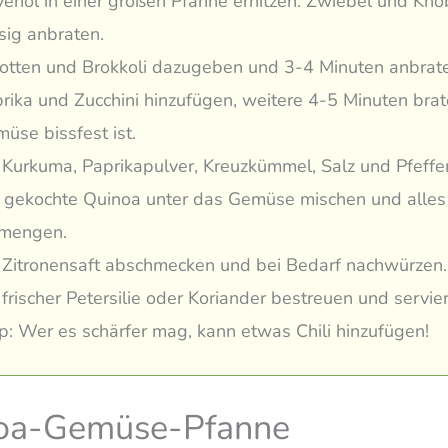
venöl in einer großen Pfanne erhitzen. Zwiebel und Kno
sig anbraten.
otten und Brokkoli dazugeben und 3-4 Minuten anbrat
rika und Zucchini hinzufügen, weitere 4-5 Minuten brat
üse bissfest ist.
 Kurkuma, Paprikapulver, Kreuzkümmel, Salz und Pfeffe
 gekochte Quinoa unter das Gemüse mischen und alles
rmengen.
 Zitronensaft abschmecken und bei Bedarf nachwürzen.
 frischer Petersilie oder Koriander bestreuen und servie
p: Wer es schärfer mag, kann etwas Chili hinzufügen!
oa-Gemüse-Pfanne