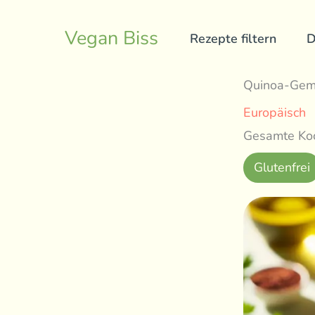
Skip
to
Vegan Biss
Rezepte filtern
D
content
Quinoa-Gem
Europäisch
Gesamte Koc
Glutenfrei