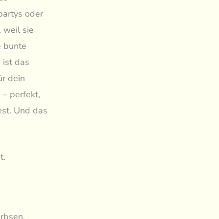
partys oder
 weil sie
e bunte
ist das
ür dein
 – perfekt,
st. Und das
t.
rbsen,