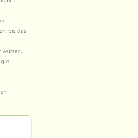
blauch
en.
en, bis das
r würzen.
 gut
ren.