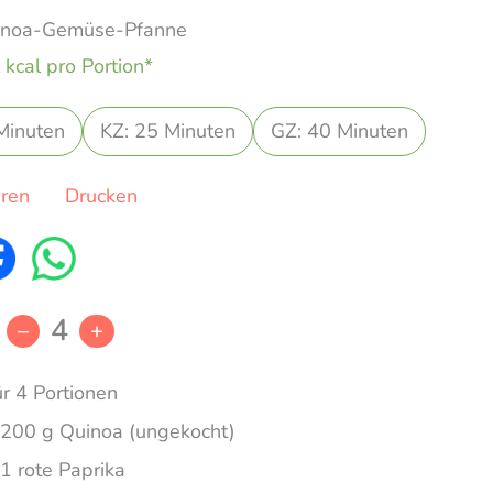
inoa-Gemüse-Pfanne
 kcal pro Portion*
Minuten
KZ: 25 Minuten
GZ: 40 Minuten
eren
Drucken
4
–
+
ür 4 Portionen
200 g Quinoa (ungekocht)
1 rote Paprika