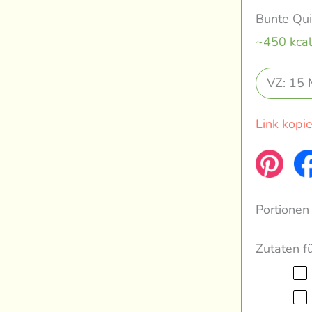
Bunte Qu
~450 kcal
VZ: 15 
Link kopi
Portionen
Zutaten f