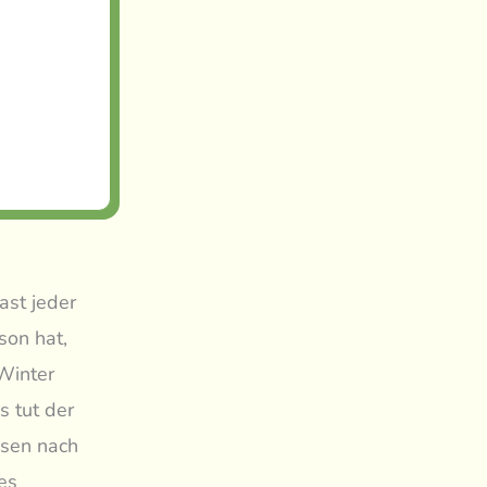
ast jeder
son hat,
Winter
s tut der
ssen nach
es