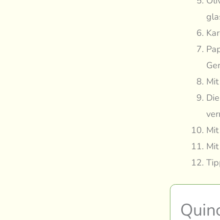
Oli
gla
Kar
Pap
Gem
Mit
Die
ve
Mit
Mit
Tip
Quin