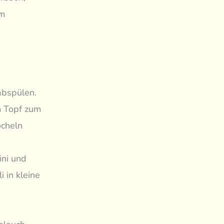
um
abspülen.
m Topf zum
öcheln
ini und
 in kleine