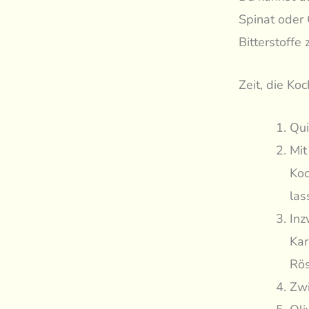
Spinat oder
Bitterstoffe 
Zeit, die Ko
Qui
Mit
Koc
las
Inz
Kar
Rös
Zwi