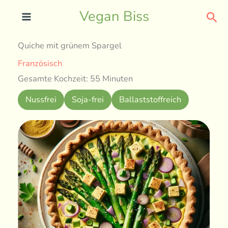
Skip
Sea
Vegan Biss
to
content
Quiche mit grünem Spargel
Französisch
Gesamte Kochzeit: 55 Minuten
Nussfrei
Soja-frei
Ballaststoffreich