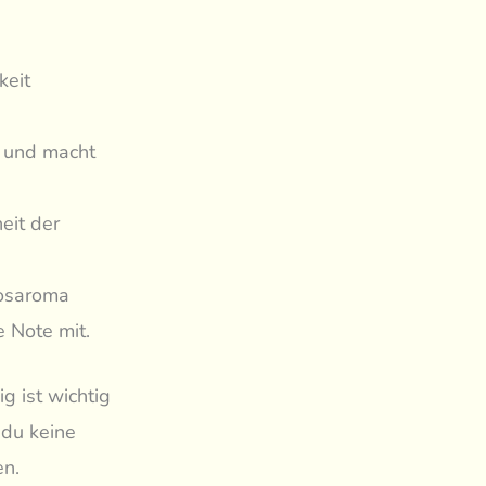
u
keit
h und macht
eit der
kosaroma
 Note mit.
g ist wichtig
 du keine
en.