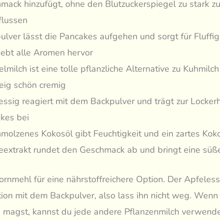
mack hinzufügt, ohne den Blutzuckerspiegel zu stark z
flussen
ulver lässt die Pancakes aufgehen und sorgt für Fluffig
hebt alle Aromen hervor
lmilch ist eine tolle pflanzliche Alternative zu Kuhmilc
eig schön cremig
essig reagiert mit dem Backpulver und trägt zur Lockerh
kes bei
molzenes Kokosöl gibt Feuchtigkeit und ein zartes Ko
leextrakt rundet den Geschmack ab und bringt eine süße
rnmehl für eine nährstoffreichere Option. Der Apfelessi
tion mit dem Backpulver, also lass ihn nicht weg. Wenn
 magst, kannst du jede andere Pflanzenmilch verwend