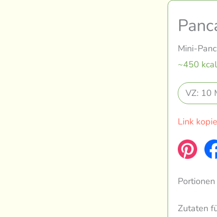
Panc
Mini-Panca
~450 kcal
VZ: 10 
Link kopi
Portionen
Zutaten f