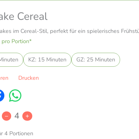
ake Cereal
kes im Cereal-Stil, perfekt für ein spielerisches Frühst
 pro Portion*
Minuten
KZ: 15 Minuten
GZ: 25 Minuten
eren
Drucken
4
–
+
ür 4 Portionen