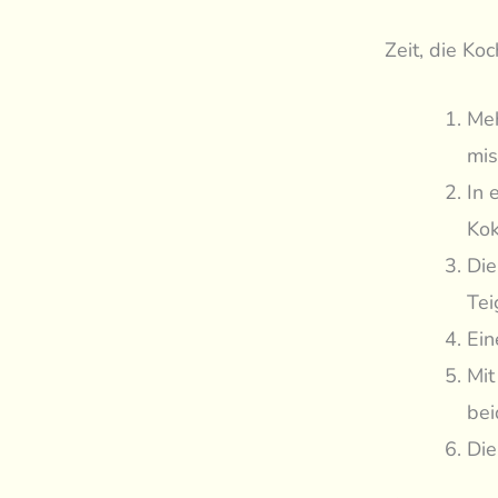
Zeit, die Ko
Meh
mis
In 
Kok
Die
Tei
Ein
Mit
bei
Die