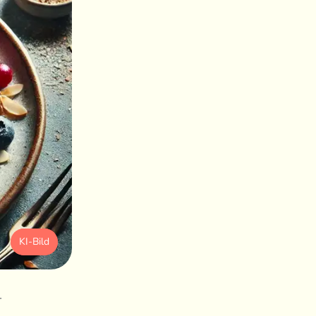
KI-Bild
.