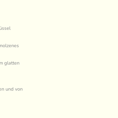
üssel
hmolzenes
m glatten
zen und von