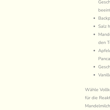
Gesch
beein
Backp
Salz 
Mande
den T
Apfel
Panca
Gesch
Vanil
Wähle Vollko
für die Reak
Mandelmilch