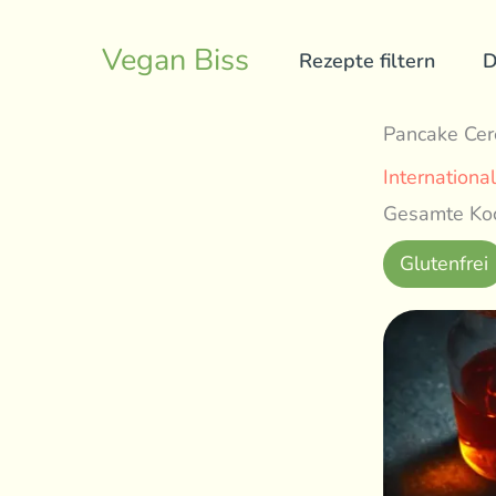
Skip
to
Vegan Biss
Rezepte filtern
D
content
Pancake Cer
International
Gesamte Koc
Glutenfrei