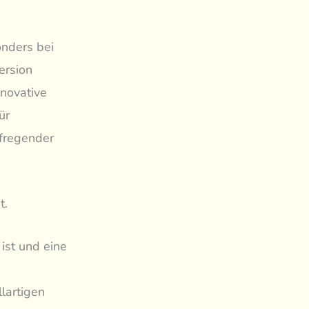
onders bei
ersion
nnovative
ür
fregender
t.
ist und eine
lartigen