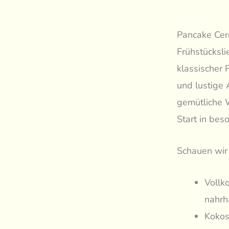
Pancake Cere
Frühstücksli
klassischer P
und lustige 
gemütliche 
Start in bes
Schauen wir 
Vollk
nahrh
Kokos