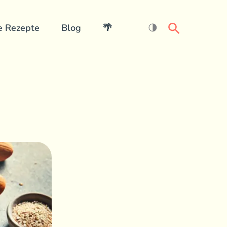
Search
e Rezepte
Blog
🌴
🌗