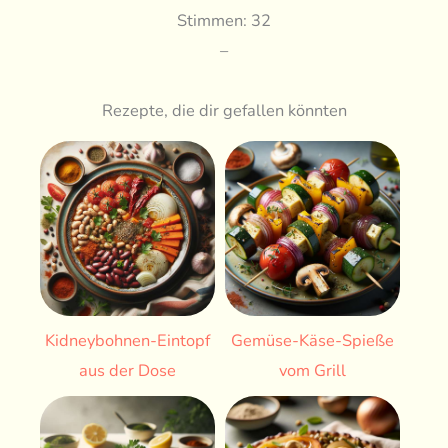
Stimmen: 32
–
Rezepte, die dir gefallen könnten
Kidneybohnen-Eintopf
Gemüse-Käse-Spieße
aus der Dose
vom Grill