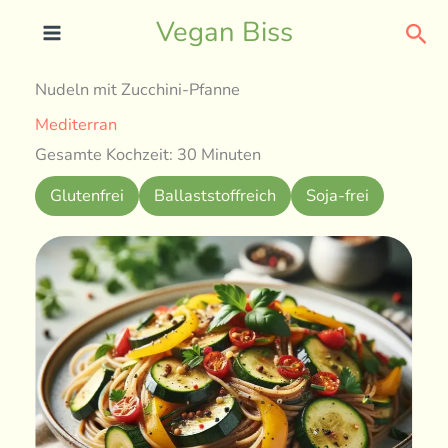
Skip
Sea
Vegan Biss
to
content
Nudeln mit Zucchini-Pfanne
Mediterran
Gesamte Kochzeit: 30 Minuten
Glutenfrei
Ballaststoffreich
Soja-frei