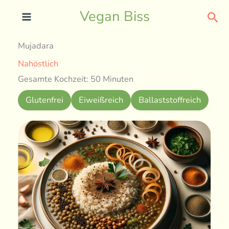
Skip
Sea
Vegan Biss
to
content
Mujadara
Nahöstlich
Gesamte Kochzeit: 50 Minuten
Glutenfrei
Eiweißreich
Ballaststoffreich