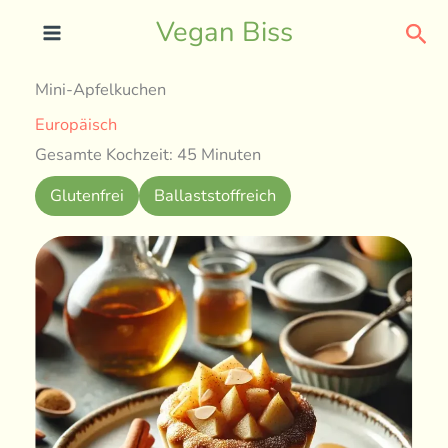
Skip
Sea
Vegan Biss
to
content
Mini-Apfelkuchen
Europäisch
Gesamte Kochzeit: 45 Minuten
Glutenfrei
Ballaststoffreich