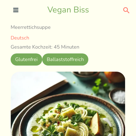
Skip
Sea
Vegan Biss
to
content
Meerrettichsuppe
Deutsch
Gesamte Kochzeit: 45 Minuten
Glutenfrei
Ballaststoffreich