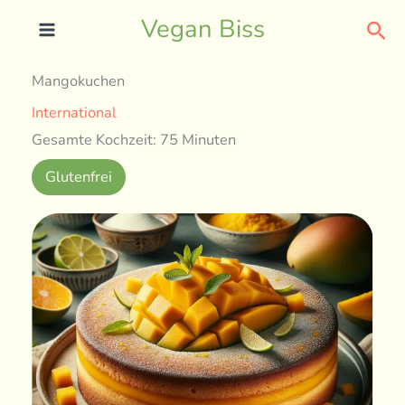
Skip
Sea
Vegan Biss
to
content
Mangokuchen
International
Gesamte Kochzeit: 75 Minuten
Glutenfrei