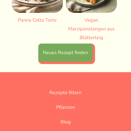
Panna Cotta Tarte
Vegan
Marzipanstangen aus
Blätterteig
Neues Rezept finden
Rezepte filtern
Pflanzen
Blog