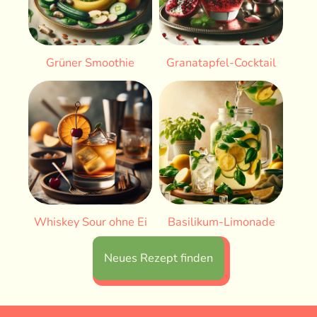
Grüner Smoothie
Granatapfel-Cocktail
Whiskey Sour ohne Ei
Basilikum-Limonade
Neues Rezept finden