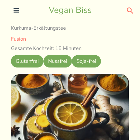
Skip
Sea
Vegan Biss
to
content
Kurkuma-Erkältungstee
Fusion
Gesamte Kochzeit: 15 Minuten
Glutenfrei
Nussfrei
Soja-frei