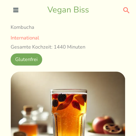
Skip
Sea
Vegan Biss
to
content
Kombucha
International
Gesamte Kochzeit: 1440 Minuten
Glutenfrei